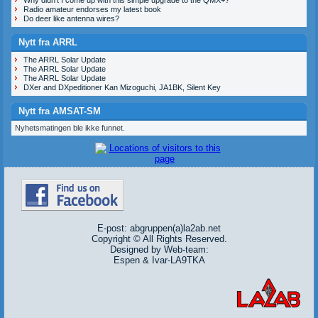
Radio amateur endorses my latest book
Do deer like antenna wires?
Nytt fra ARRL
The ARRL Solar Update
The ARRL Solar Update
The ARRL Solar Update
DXer and DXpeditioner Kan Mizoguchi, JA1BK, Silent Key
Nytt fra AMSAT-SM
Nyhetsmatingen ble ikke funnet.
E-post: abgruppen(a)la2ab.net
Copyright © All Rights Reserved.
Designed by Web-team:
Espen & Ivar-LA9TKA