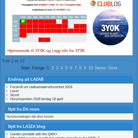
Hjemmeside til 3Y0K
og
Logg info for 3Y0K
Side 1 av 33
Start
Forrige
1
2
3
4
5
6
7
8
9
10
Neste
Siste
Endring på LA2AB
Forskrift om radioamatørvirksomhet 2026
Lover
Styret
Hurumsprinten 2026 lørdag 18.april
Nytt fra DX-news
Nyhetsmatingen ble ikke funnet.
Nytt fra LA3ZA blog
Garden portable with the QMX+
Why didn't I come up with this simple upgrade to the QMX+?