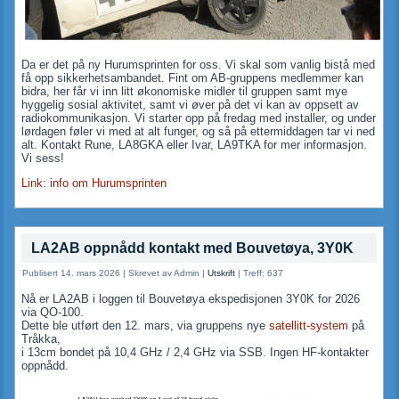
Da er det på ny Hurumsprinten for oss. Vi skal som vanlig bistå med
få opp sikkerhetsambandet. Fint om AB-gruppens medlemmer kan
bidra, her får vi inn litt økonomiske midler til gruppen samt mye
hyggelig sosial aktivitet, samt vi øver på det vi kan av oppsett av
radiokommunikasjon. Vi starter opp på fredag med installer, og under
lørdagen føler vi med at alt funger, og så på ettermiddagen tar vi ned
alt. Kontakt Rune, LA8GKA eller Ivar, LA9TKA for mer informasjon.
Vi sess!
Link: info om Hurumsprinten
LA2AB oppnådd kontakt med Bouvetøya, 3Y0K
Publisert 14. mars 2026
|
Skrevet av Admin
|
Utskrift
|
Treff: 637
Nå er LA2AB i loggen til Bouvetøya ekspedisjonen 3Y0K for 2026
via QO-100.
Dette ble utført den 12. mars, via gruppens nye
satellitt-system
på
Tråkka,
i 13cm bondet på 10,4 GHz / 2,4 GHz via SSB. Ingen HF-kontakter
oppnådd.