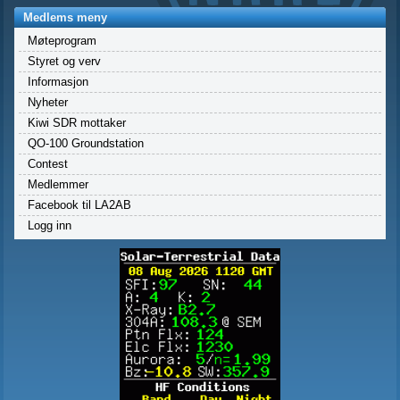
Medlems meny
Møteprogram
Styret og verv
Informasjon
Nyheter
Kiwi SDR mottaker
QO-100 Groundstation
Contest
Medlemmer
Facebook til LA2AB
Logg inn