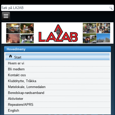
a
Hovedmeny
Start
Hvem er vi
Bli medlem
Kontakt oss
Klubbhytte, Tråkka
Møtelokale, Lommedalen
Beredskap-nødsamband
Aktiviteter
Repeatere/APRS
English