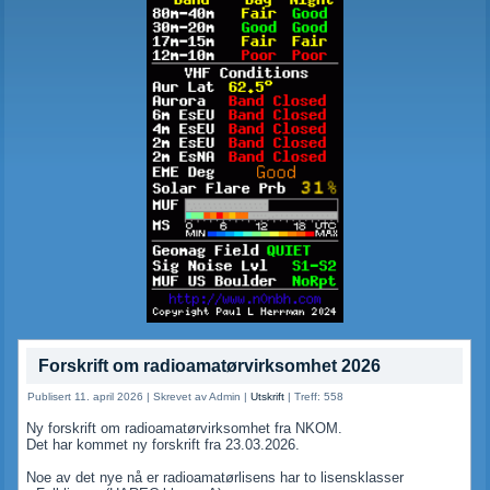
Forskrift om radioamatørvirksomhet 2026
Publisert 11. april 2026
|
Skrevet av Admin
|
Utskrift
|
Treff: 558
Ny forskrift om radioamatørvirksomhet fra NKOM.
Det har kommet ny forskrift fra 23.03.2026.
Noe av det nye nå er radioamatørlisens har to lisensklasser