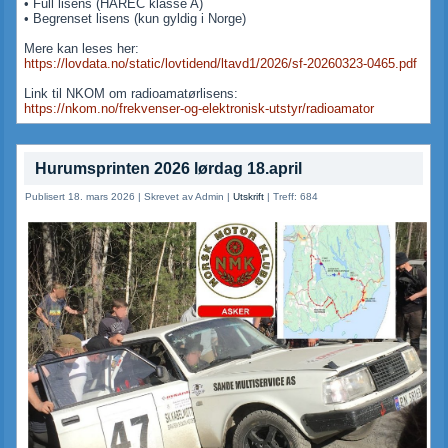
• Full lisens (HAREC klasse A)
• Begrenset lisens (kun gyldig i Norge)
Mere kan leses her:
https://lovdata.no/static/lovtidend/ltavd1/2026/sf-20260323-0465.pdf
Link til NKOM om radioamatørlisens:
https://nkom.no/frekvenser-og-elektronisk-utstyr/radioamator
Hurumsprinten 2026 lørdag 18.april
Publisert 18. mars 2026
|
Skrevet av Admin
|
Utskrift
|
Treff: 684