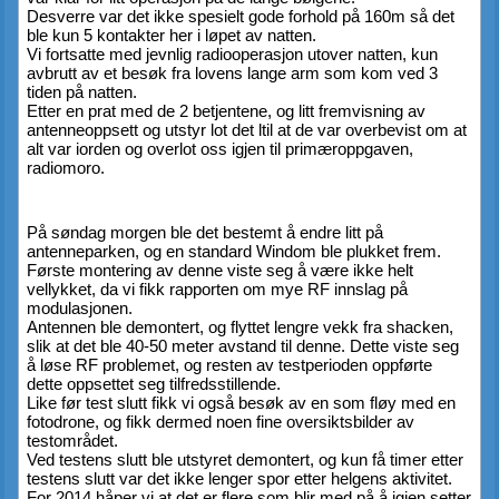
Desverre var det ikke spesielt gode forhold på 160m så det 
ble kun 5 kontakter her i løpet av natten.
Vi fortsatte med jevnlig radiooperasjon utover natten, kun 
avbrutt av et besøk fra lovens lange arm som kom ved 3 
tiden på natten.
Etter en prat med de 2 betjentene, og litt fremvisning av 
antenneoppsett og utstyr lot det ltil at de var overbevist om at 
alt var iorden og overlot oss igjen til primæroppgaven, 
radiomoro.
På søndag morgen ble det bestemt å endre litt på 
antenneparken, og en standard Windom ble plukket frem.
Første montering av denne viste seg å være ikke helt 
vellykket, da vi fikk rapporten om mye RF innslag på 
modulasjonen.
Antennen ble demontert, og flyttet lengre vekk fra shacken, 
slik at det ble 40-50 meter avstand til denne. Dette viste seg 
å løse RF problemet, og resten av testperioden oppførte 
dette oppsettet seg tilfredsstillende.
Like før test slutt fikk vi også besøk av en som fløy med en 
fotodrone, og fikk dermed noen fine oversiktsbilder av 
testområdet.
Ved testens slutt ble utstyret demontert, og kun få timer etter 
testens slutt var det ikke lenger spor etter helgens aktivitet.
For 2014 håper vi at det er flere som blir med på å igjen setter 