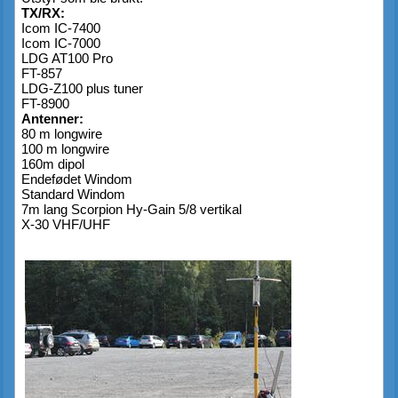
TX/RX:
Icom IC-7400
Icom IC-7000
LDG AT100 Pro
FT-857
LDG-Z100 plus tuner
FT-8900
Antenner:
80 m longwire
100 m longwire
160m dipol
Endefødet Windom
Standard Windom
7m lang Scorpion Hy-Gain 5/8 vertikal
X-30 VHF/UHF