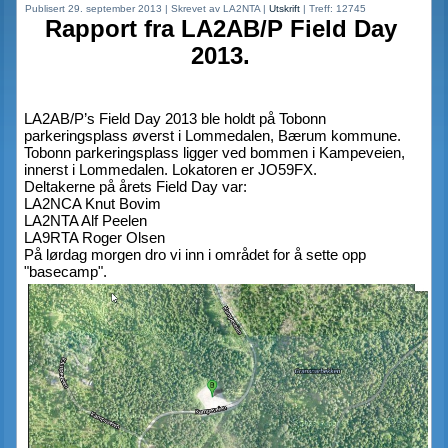
Publisert 29. september 2013
|
Skrevet av LA2NTA
|
Utskrift
|
Treff: 12745
Rapport fra LA2AB/P Field Day 
2013. 
LA2AB/P’s Field Day 2013 ble holdt på Tobonn 
parkeringsplass øverst i Lommedalen, Bærum kommune. 
Tobonn parkeringsplass ligger ved bommen i Kampeveien, 
innerst i Lommedalen. Lokatoren er JO59FX. 
Deltakerne på årets Field Day var: 
LA2NCA Knut Bovim 
LA2NTA Alf Peelen 
LA9RTA Roger Olsen 
På lørdag morgen dro vi inn i området for å sette opp 
"basecamp". 