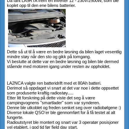
Da fant LA9RTA frem en inverter 12 - 230V/2500W, som ble 
koplet opp til den ene bilens batterier.
Dette så ut til å være en bedre løsning da bilen laget vesentlig 
mindre støy når den sto og gikk på tomgang.
Vi beslutte at dette var en bedre løsning og bilen ble dermed 
stående med motoren igang under resten av oppholdet.
LA2NCA valgte ren batteridrift med et 80Ah batteri.
Derimot så oppdaget vi snart at det var noe i dette oppsettet 
som produserte kraftig radiostøy.....
Etter litt forskning på dette viste det seg å være 
campingvognens "smartlader" som var synderen.
Denne ble utkoblet og freden senket seg over radiobølgene :)
Diverse lokale QSO'er ble gjennomført for å få testet at alt 
fungerte.
Radioutstyret ble montert og snart var 3 operatør posisjoner 
vel etablert, i god tid før field day start.