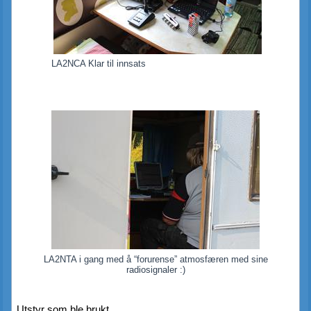
LA2NCA Klar til innsats
LA2NTA i gang med å “forurense” atmosfæren med sine
radiosignaler :)
Utstyr som ble brukt.