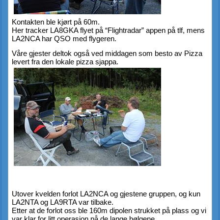
Kontakten ble kjørt på 60m.
Her tracker LA8GKA flyet på “Flightradar” appen på tlf, mens 
LA2NCA har QSO med flygeren.
Våre gjester deltok også ved middagen som besto av Pizza 
levert fra den lokale pizza sjappa.
Utover kvelden forlot LA2NCA og gjestene gruppen, og kun 
LA2NTA og LA9RTA var tilbake.
Etter at de forlot oss ble 160m dipolen strukket på plass og vi 
var klar for litt operasjon på de lange bølgene.