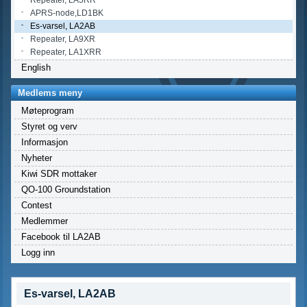
APRS-node,LD1BK
Es-varsel, LA2AB
Repeater, LA9XR
Repeater, LA1XRR
English
Medlems meny
Møteprogram
Styret og verv
Informasjon
Nyheter
Kiwi SDR mottaker
QO-100 Groundstation
Contest
Medlemmer
Facebook til LA2AB
Logg inn
Es-varsel, LA2AB