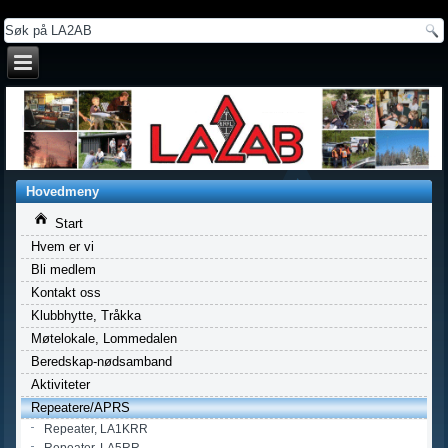
a
Hovedmeny
Start
Hvem er vi
Bli medlem
Kontakt oss
Klubbhytte, Tråkka
Møtelokale, Lommedalen
Beredskap-nødsamband
Aktiviteter
Repeatere/APRS
Repeater, LA1KRR
Repeater, LA5RR