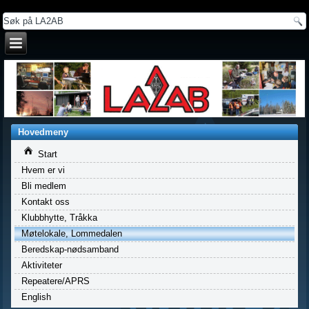
a
Hovedmeny
Start
Hvem er vi
Bli medlem
Kontakt oss
Klubbhytte, Tråkka
Møtelokale, Lommedalen
Beredskap-nødsamband
Aktiviteter
Repeatere/APRS
English