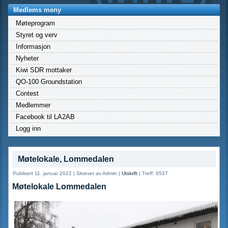
Medlems meny
Møteprogram
Styret og verv
Informasjon
Nyheter
Kiwi SDR mottaker
QO-100 Groundstation
Contest
Medlemmer
Facebook til LA2AB
Logg inn
Møtelokale, Lommedalen
Publisert 11. januar 2022
|
Skrevet av Admin
|
Utskrift
|
Treff: 6537
Møtelokale
Lommedalen