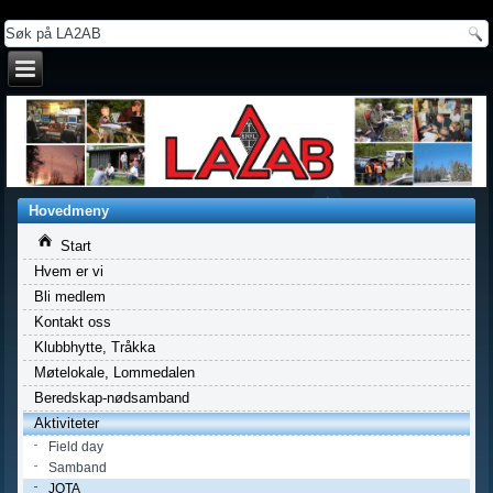
a
Hovedmeny
Start
Hvem er vi
Bli medlem
Kontakt oss
Klubbhytte, Tråkka
Møtelokale, Lommedalen
Beredskap-nødsamband
Aktiviteter
Field day
Samband
JOTA