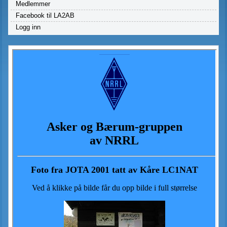
Medlemmer
Facebook til LA2AB
Logg inn