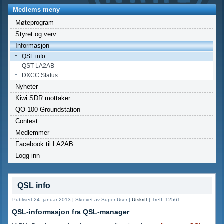
Medlems meny
Møteprogram
Styret og verv
Informasjon
QSL info
QST-LA2AB
DXCC Status
Nyheter
Kiwi SDR mottaker
QO-100 Groundstation
Contest
Medlemmer
Facebook til LA2AB
Logg inn
QSL info
Publisert 24. januar 2013
|
Skrevet av Super User
|
Utskrift
|
Treff: 12561
QSL-informasjon fra QSL-manager