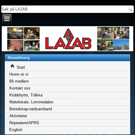
a
Hovedmeny
Start
Hvem er vi
Bli medlem
Kontakt oss
Klubbhytte, Tråkka
Møtelokale, Lommedalen
Beredskap-nødsamband
Aktiviteter
Repeatere/APRS
English