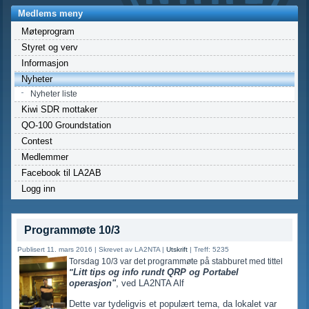
Medlems meny
Møteprogram
Styret og verv
Informasjon
Nyheter
Nyheter liste
Kiwi SDR mottaker
QO-100 Groundstation
Contest
Medlemmer
Facebook til LA2AB
Logg inn
Programmøte 10/3
Publisert 11. mars 2016
|
Skrevet av LA2NTA
|
Utskrift
|
Treff: 5235
Torsdag 10/3 var det programmøte på stabburet med tittel
Litt tips og info rundt QRP og Portabel
"
operasjon"
, ved LA2NTA Alf
Dette var tydeligvis et populært tema, da lokalet var