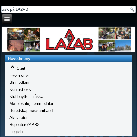
a
Hovedmeny
Start
Hvem er vi
Bli medlem
Kontakt oss
Klubbhytte, Tråkka
Møtelokale, Lommedalen
Beredskap-nødsamband
Aktiviteter
Repeatere/APRS
English