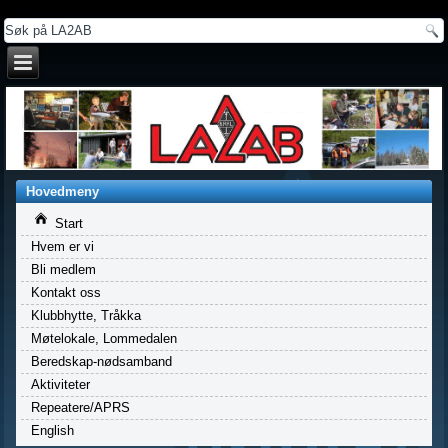
a
Hovedmeny
Start
Hvem er vi
Bli medlem
Kontakt oss
Klubbhytte, Tråkka
Møtelokale, Lommedalen
Beredskap-nødsamband
Aktiviteter
Repeatere/APRS
English