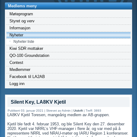
Medlems meny
Møteprogram
Styret og verv
Informasjon
Nyheter
Nyheter liste
Kiwi SDR mottaker
QO-100 Groundstation
Contest
Medlemmer
Facebook til LA2AB
Logg inn
Silent Key, LA8KV Kjetil
Publisert 03. januar 2021
|
Skrevet av Admin
|
Utskrift
|
Treff: 3893
LA8KV Kjetil Toresen, mangeårig medlem av AB-gruppen.
Kjetil ble født 4. februar 1953, og ble Silent Key den 27. desember
2020. Kjetil var NRRL’s VHF-manager i flere år, og var med på å
representere NRRL ved NRAU-møter og IARU Region 1 konferanser.