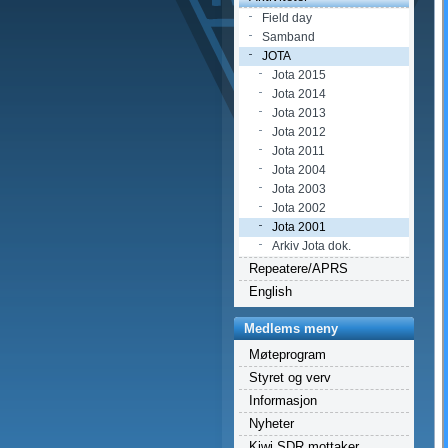
Field day
Samband
JOTA
Jota 2015
Jota 2014
Jota 2013
Jota 2012
Jota 2011
Jota 2004
Jota 2003
Jota 2002
Jota 2001
Arkiv Jota dok.
Repeatere/APRS
English
Medlems meny
Møteprogram
Styret og verv
Informasjon
Nyheter
Kiwi SDR mottaker