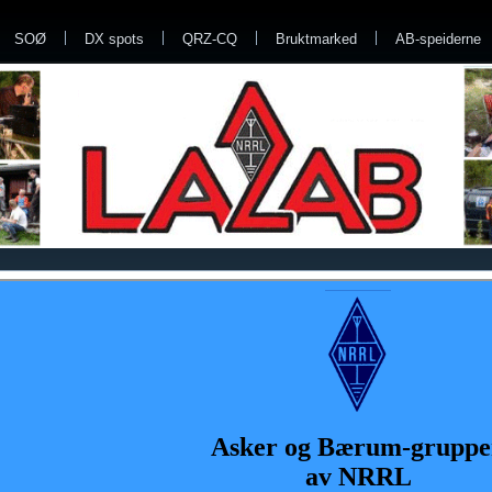
SOØ
DX spots
QRZ-CQ
Bruktmarked
AB-speiderne