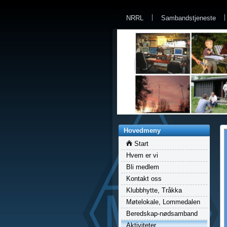
a
NRRL
Sambandstjeneste
Hovedmeny
Start
Hvem er vi
Bli medlem
Kontakt oss
Klubbhytte, Tråkka
Møtelokale, Lommedalen
Beredskap-nødsamband
Aktiviteter