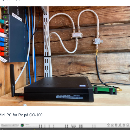
Mini PC for Rx på QO-100