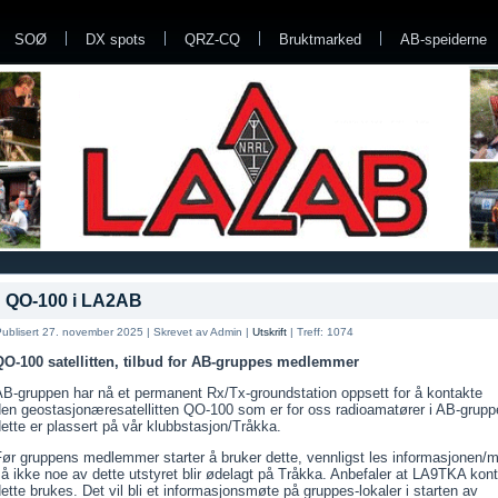
SOØ
DX spots
QRZ-CQ
Bruktmarked
AB-speiderne
QO-100 i LA2AB
ublisert 27. november 2025
|
Skrevet av Admin
|
Utskrift
|
Treff: 1074
QO-100 satellitten, tilbud for AB-gruppes medlemmer
AB-gruppen har nå et permanent Rx/Tx-groundstation oppsett for å kontakte
den geostasjonæresatellitten QO-100 som er for oss radioamatører i AB-grupp
ette er plassert på vår klubbstasjon/Tråkka.
Før gruppens medlemmer starter å bruker dette, vennligst les informasjonen/
å ikke noe av dette utstyret blir ødelagt på Tråkka. Anbefaler at LA9TKA kont
ette brukes. Det vil bli et informasjonsmøte på gruppes-lokaler i starten av