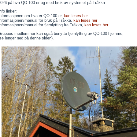
2026 på hva QO-100 er og med bruk av systemet på Tråkka.
nfo linker:
Informasjonen om hva er QO-100 er,
kan leses her
Informasjonen/manual for bruk på Tråkka,
kan leses her
nformasjonen/manual for fjernlytting fra Tråkka,
kan leses her
Gruppes medlemmer kan også benytte fjernlytting av QO-100 hjemme,
se lenger ned på denne siden).