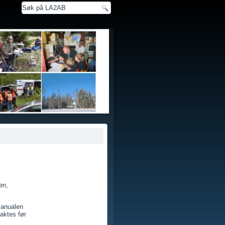
en,
manualen
aktes før