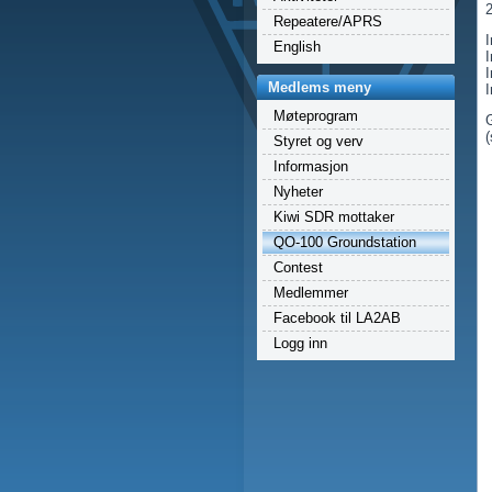
Repeatere/APRS
I
English
Medlems meny
I
Møteprogram
(
Styret og verv
Informasjon
Nyheter
Kiwi SDR mottaker
QO-100 Groundstation
Contest
Medlemmer
Facebook til LA2AB
Logg inn