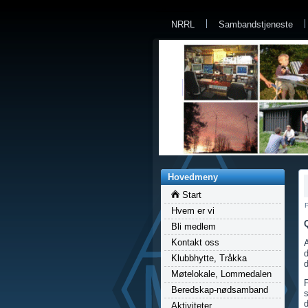
a
NRRL
Sambandstjeneste
Hovedmeny
Start
P
Hvem er vi
Bli medlem
Kontakt oss
Klubbhytte, Tråkka
d
Møtelokale, Lommedalen
Beredskap-nødsamband
s
d
Aktiviteter