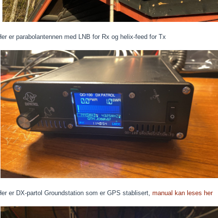
er er parabolantennen med LNB for Rx og helix-feed for Tx
Her er DX-partol Groundstation som er GPS stablisert,
manual kan leses her