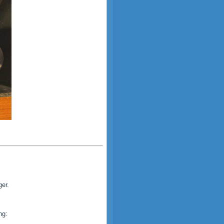
ger.
ng: