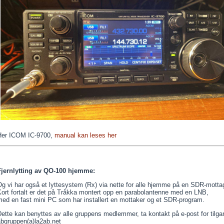
Her ICOM IC-9700,
manual kan leses her
Fjernlytting av QO-100 hjemme:
g vi har også et lyttesystem (Rx) via nette for alle hjemme på en SDR-motta
ort fortalt er det på Tråkka montert opp en parabolantenne med en LNB,
med en fast mini PC som har installert en mottaker og et SDR-program.
ette kan benyttes av alle gruppens medlemmer, ta kontakt på e-post for tilga
abgruppen(a)la2ab.net