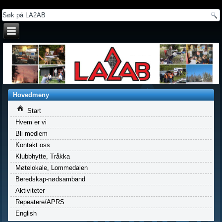
a
Hovedmeny
Start
Hvem er vi
Bli medlem
Kontakt oss
Klubbhytte, Tråkka
Møtelokale, Lommedalen
Beredskap-nødsamband
Aktiviteter
Repeatere/APRS
English