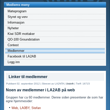
Medlems meny
Møteprogram
Styret og verv
Informasjon
Nyheter
Kiwi SDR mottaker
QO-100 Groundstation
Contest
Medlemmer
Facebook til LA2AB
Logg inn
Linker til medlemmer
Publisert 02. september 2012
|
Skrevet av LA2NTA
|
Utskrift
|
Treff: 16715
Noen av medlemmer i LA2AB på web
Gruppen har ca 60 medlemmer. Denne siden presenterer de som har
egne hjemmesider:
Web, LA0BY, Stefan