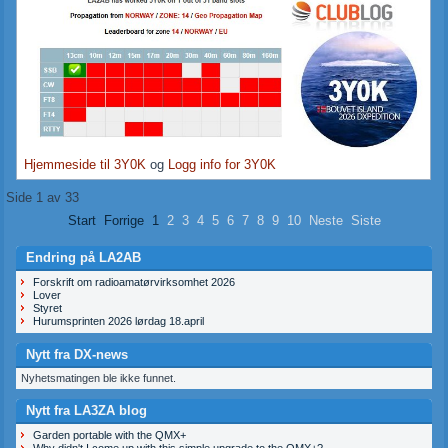
Hjemmeside til 3Y0K
og
Logg info for 3Y0K
Side 1 av 33
Start
Forrige
1
2
3
4
5
6
7
8
9
10
Neste
Siste
Endring på LA2AB
Forskrift om radioamatørvirksomhet 2026
Lover
Styret
Hurumsprinten 2026 lørdag 18.april
Nytt fra DX-news
Nyhetsmatingen ble ikke funnet.
Nytt fra LA3ZA blog
Garden portable with the QMX+
Why didn't I come up with this simple upgrade to the QMX+?