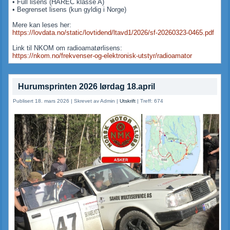
• Full lisens (HAREC klasse A)
• Begrenset lisens (kun gyldig i Norge)
Mere kan leses her:
https://lovdata.no/static/lovtidend/ltavd1/2026/sf-20260323-0465.pdf
Link til NKOM om radioamatørlisens:
https://nkom.no/frekvenser-og-elektronisk-utstyr/radioamator
Hurumsprinten 2026 lørdag 18.april
Publisert 18. mars 2026
|
Skrevet av Admin
|
Utskrift
|
Treff: 674