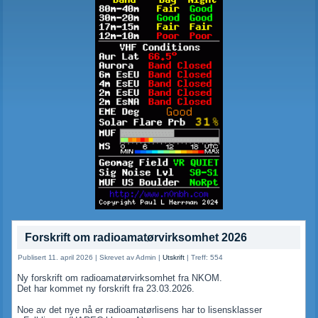
Forskrift om radioamatørvirksomhet 2026
Publisert 11. april 2026
|
Skrevet av Admin
|
Utskrift
|
Treff: 554
Ny forskrift om radioamatørvirksomhet fra NKOM.
Det har kommet ny forskrift fra 23.03.2026.
Noe av det nye nå er radioamatørlisens har to lisensklasser