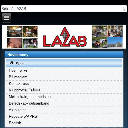
a
Hovedmeny
Start
Hvem er vi
Bli medlem
Kontakt oss
Klubbhytte, Tråkka
Møtelokale, Lommedalen
Beredskap-nødsamband
Aktiviteter
Repeatere/APRS
English