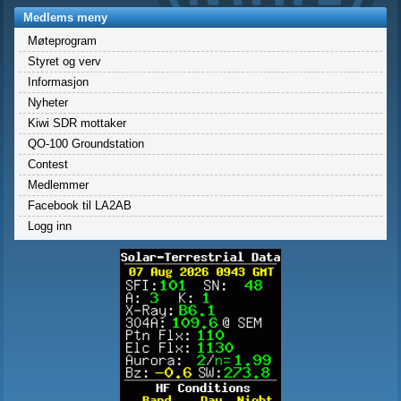
Medlems meny
Møteprogram
Styret og verv
Informasjon
Nyheter
Kiwi SDR mottaker
QO-100 Groundstation
Contest
Medlemmer
Facebook til LA2AB
Logg inn