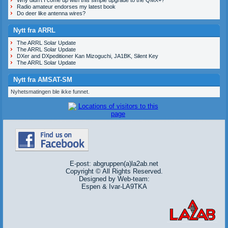
Radio amateur endorses my latest book
Do deer like antenna wires?
Nytt fra ARRL
The ARRL Solar Update
The ARRL Solar Update
DXer and DXpeditioner Kan Mizoguchi, JA1BK, Silent Key
The ARRL Solar Update
Nytt fra AMSAT-SM
Nyhetsmatingen ble ikke funnet.
E-post: abgruppen(a)la2ab.net
Copyright © All Rights Reserved.
Designed by Web-team:
Espen & Ivar-LA9TKA