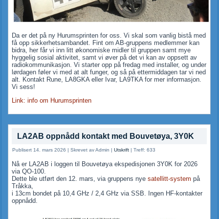
Da er det på ny Hurumsprinten for oss. Vi skal som vanlig bistå med
få opp sikkerhetsambandet. Fint om AB-gruppens medlemmer kan
bidra, her får vi inn litt økonomiske midler til gruppen samt mye
hyggelig sosial aktivitet, samt vi øver på det vi kan av oppsett av
radiokommunikasjon. Vi starter opp på fredag med installer, og under
lørdagen føler vi med at alt funger, og så på ettermiddagen tar vi ned
alt. Kontakt Rune, LA8GKA eller Ivar, LA9TKA for mer informasjon.
Vi sess!
Link: info om Hurumsprinten
LA2AB oppnådd kontakt med Bouvetøya, 3Y0K
Publisert 14. mars 2026
|
Skrevet av Admin
|
Utskrift
|
Treff: 633
Nå er LA2AB i loggen til Bouvetøya ekspedisjonen 3Y0K for 2026
via QO-100.
Dette ble utført den 12. mars, via gruppens nye
satellitt-system
på
Tråkka,
i 13cm bondet på 10,4 GHz / 2,4 GHz via SSB. Ingen HF-kontakter
oppnådd.