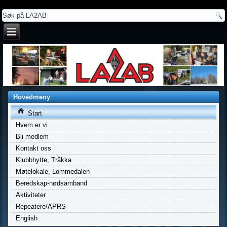
a
Hovedmeny
Start
Hvem er vi
Bli medlem
Kontakt oss
Klubbhytte, Tråkka
Møtelokale, Lommedalen
Beredskap-nødsamband
Aktiviteter
Repeatere/APRS
English