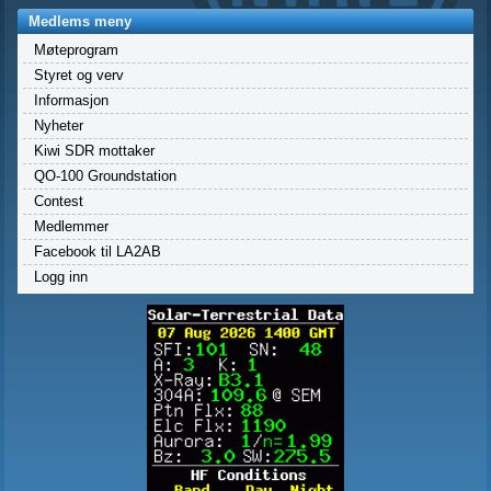
Medlems meny
Møteprogram
Styret og verv
Informasjon
Nyheter
Kiwi SDR mottaker
QO-100 Groundstation
Contest
Medlemmer
Facebook til LA2AB
Logg inn