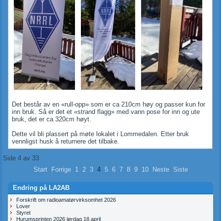
Det består av en «rull-opp» som er ca 210cm høy og passer kun for
inn bruk. Så er det et «strand flagg» med vann pose for inn og ute
bruk, det er ca 320cm høyt.
Dette vil bli plassert på møte lokalet i Lommedalen. Etter bruk
vennligst husk å returnere det tilbake.
Side 4 av 33
Start
Forrige
1
2
3
4
5
6
7
8
9
10
Neste
Siste
Endring på LA2AB
Forskrift om radioamatørvirksomhet 2026
Lover
Styret
Hurumsprinten 2026 lørdag 18.april