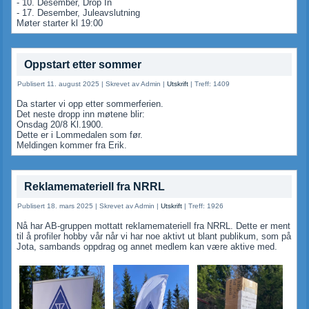
- 10. Desember, Drop In
- 17. Desember, Juleavslutning
Møter starter kl 19:00
Oppstart etter sommer
Publisert 11. august 2025
|
Skrevet av Admin
|
Utskrift
|
Treff: 1409
Da starter vi opp etter sommerferien.
Det neste dropp inn møtene blir:
Onsdag 20/8 Kl.1900.
Dette er i Lommedalen som før.
Meldingen kommer fra Erik.
Reklamemateriell fra NRRL
Publisert 18. mars 2025
|
Skrevet av Admin
|
Utskrift
|
Treff: 1926
Nå har AB-gruppen mottatt reklamemateriell fra NRRL. Dette er ment
til å profiler hobby vår når vi har noe aktivt ut blant publikum, som på
Jota, sambands oppdrag og annet medlem kan være aktive med.