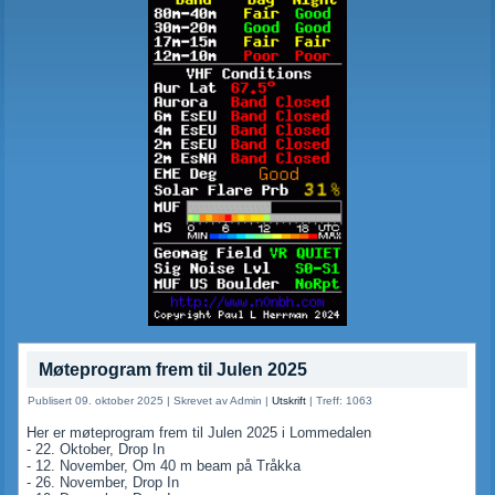
Møteprogram frem til Julen 2025
Publisert 09. oktober 2025
|
Skrevet av Admin
|
Utskrift
|
Treff: 1063
Her er møteprogram frem til Julen 2025 i Lommedalen
- 22. Oktober, Drop In
- 12. November, Om 40 m beam på Tråkka
- 26.
November, Drop In