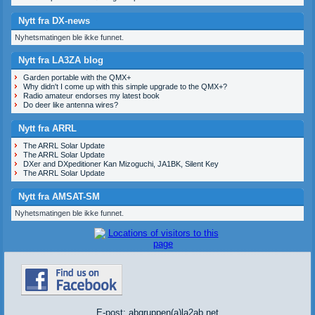
Nytt fra DX-news
Nyhetsmatingen ble ikke funnet.
Nytt fra LA3ZA blog
Garden portable with the QMX+
Why didn't I come up with this simple upgrade to the QMX+?
Radio amateur endorses my latest book
Do deer like antenna wires?
Nytt fra ARRL
The ARRL Solar Update
The ARRL Solar Update
DXer and DXpeditioner Kan Mizoguchi, JA1BK, Silent Key
The ARRL Solar Update
Nytt fra AMSAT-SM
Nyhetsmatingen ble ikke funnet.
E-post: abgruppen(a)la2ab.net