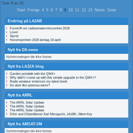
Side 9 av 33
Start
Forrige
4
5
6
7
8
9
10
11
12
13
Neste
Siste
Endring på LA2AB
Forskrift om radioamatørvirksomhet 2026
Lover
Styret
Hurumsprinten 2026 lørdag 18.april
Nytt fra DX-news
Nyhetsmatingen ble ikke funnet.
Nytt fra LA3ZA blog
Garden portable with the QMX+
Why didn't I come up with this simple upgrade to the QMX+?
Radio amateur endorses my latest book
Do deer like antenna wires?
Nytt fra ARRL
The ARRL Solar Update
The ARRL Solar Update
The ARRL Solar Update
DXer and DXpeditioner Kan Mizoguchi, JA1BK, Silent Key
Nytt fra AMSAT-SM
Nyhetsmatingen ble ikke funnet.