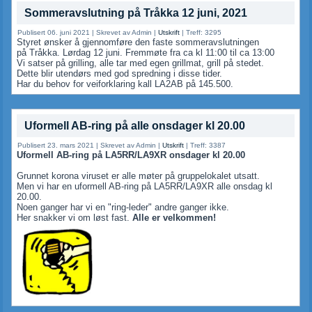
Sommeravslutning på Tråkka 12 juni, 2021
Publisert 06. juni 2021
|
Skrevet av Admin
|
Utskrift
|
Treff: 3295
Styret ønsker å gjennomføre den faste sommeravslutningen
på Tråkka. Lørdag 12 juni. Fremmøte fra ca kl 11:00 til ca 13:00
Vi satser på grilling, alle tar med egen grillmat, grill på stedet.
Dette blir utendørs med god spredning i disse tider.
Har du behov for veiforklaring kall LA2AB på 145.500.
Uformell AB-ring på alle onsdager kl 20.00
Publisert 23. mars 2021
|
Skrevet av Admin
|
Utskrift
|
Treff: 3387
Uformell AB-ring på LA5RR/LA9XR onsdager kl 20.00
Grunnet korona viruset er alle møter på gruppelokalet utsatt.
Men vi har en uformell AB-ring på LA5RR/LA9XR alle onsdag kl
20.00.
Noen ganger har vi en "ring-leder" andre ganger ikke.
Her snakker vi om løst fast.
A
lle er velkommen!