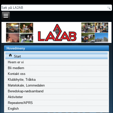
a
Hovedmeny
Start
Hvem er vi
Bli medlem
Kontakt oss
Klubbhytte, Tråkka
Møtelokale, Lommedalen
Beredskap-nødsamband
Aktiviteter
Repeatere/APRS
English