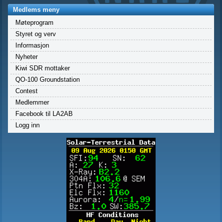
Medlems meny
Møteprogram
Styret og verv
Informasjon
Nyheter
Kiwi SDR mottaker
QO-100 Groundstation
Contest
Medlemmer
Facebook til LA2AB
Logg inn