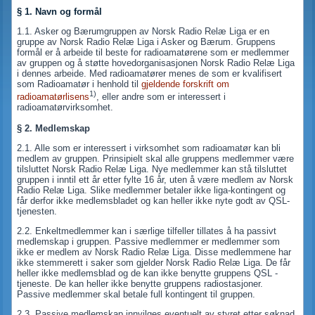
§ 1. Navn og formål
1.1. Asker og Bærumgruppen av Norsk Radio Relæ Liga er en
gruppe av Norsk Radio Relæ Liga i Asker og Bærum. Gruppens
formål er å arbeide til beste for radioamatørene som er medlemmer
av gruppen og å støtte hovedorganisasjonen Norsk Radio Relæ Liga
i dennes arbeide. Med radioamatører menes de som er kvalifisert
som Radioamatør i henhold til
gjeldende forskrift om
1)
radioamatørlisens
, eller andre som er interessert i
radioamatørvirksomhet.
§ 2. Medlemskap
2.1. Alle som er interessert i virksomhet som radioamatør kan bli
medlem av gruppen. Prinsipielt skal alle gruppens medlemmer være
tilsluttet Norsk Radio Relæ Liga. Nye medlemmer kan stå tilsluttet
gruppen i inntil ett år etter fylte 16 år, uten å være medlem av Norsk
Radio Relæ Liga. Slike medlemmer betaler ikke liga-kontingent og
får derfor ikke medlemsbladet og kan heller ikke nyte godt av QSL-
tjenesten.
2.2. Enkeltmedlemmer kan i særlige tilfeller tillates å ha passivt
medlemskap i gruppen. Passive medlemmer er medlemmer som
ikke er medlem av Norsk Radio Relæ Liga. Disse medlemmene har
ikke stemmerett i saker som gjelder Norsk Radio Relæ Liga. De får
heller ikke medlemsblad og de kan ikke benytte gruppens QSL -
tjeneste. De kan heller ikke benytte gruppens radiostasjoner.
Passive medlemmer skal betale full kontingent til gruppen.
2.3. Passive medlemskap innvilges eventuelt av styret etter søknad