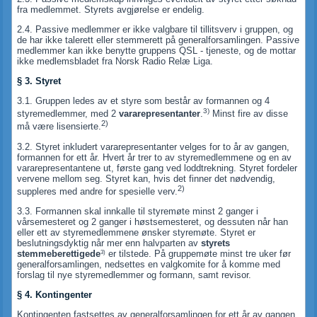
fra medlemmet. Styrets avgjørelse er endelig.
2.4. Passive medlemmer er ikke valgbare til tillitsverv i gruppen, og
de har ikke talerett eller stemmerett på generalforsamlingen. Passive
medlemmer kan ikke benytte gruppens QSL - tjeneste, og de mottar
ikke medlemsbladet fra Norsk Radio Relæ Liga.
§ 3. Styret
3.1. Gruppen ledes av et styre som består av formannen og 4
3)
styremedlemmer, med 2
vararepresentanter
.
Minst fire av disse
2)
må være lisensierte.
3.2. Styret inkludert vararepresentanter velges for to år av gangen,
formannen for ett år. Hvert år trer to av styremedlemmene og en av
vararepresentantene ut, første gang ved loddtrekning. Styret fordeler
vervene mellom seg. Styret kan, hvis det finner det nødvendig,
2)
suppleres med andre for spesielle verv.
3.3. Formannen skal innkalle til styremøte minst 2 ganger i
vårsemesteret og 2 ganger i høstsemesteret, og dessuten når han
eller ett av styremedlemmene ønsker styremøte. Styret er
beslutningsdyktig når mer enn halvparten av
styrets
3)
stemmeberettigede
er tilstede. På gruppemøte minst tre uker før
generalforsamlingen, nedsettes en valgkomite for å komme med
forslag til nye styremedlemmer og formann, samt revisor.
§ 4. Kontingenter
Kontingenten fastsettes av generalforsamlingen for ett år av gangen.