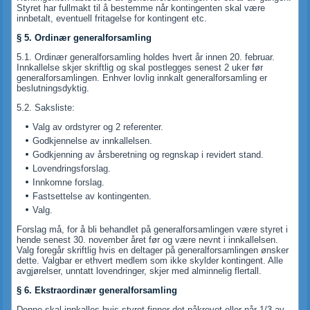
Styret har fullmakt til å bestemme når kontingenten skal være
innbetalt, eventuell fritagelse for kontingent etc.
§ 5. Ordinær generalforsamling
5.1. Ordinær generalforsamling holdes hvert år innen 20. februar.
Innkallelse skjer skriftlig og skal postlegges senest 2 uker før
generalforsamlingen. Enhver lovlig innkalt generalforsamling er
beslutningsdyktig.
5.2. Saksliste:
Valg av ordstyrer og 2 referenter.
Godkjennelse av innkallelsen.
Godkjenning av årsberetning og regnskap i revidert stand.
Lovendringsforslag.
Innkomne forslag.
Fastsettelse av kontingenten.
Valg.
Forslag må, for å bli behandlet på generalforsamlingen være styret i
hende senest 30. november året før og være nevnt i innkallelsen.
Valg foregår skriftlig hvis en deltager på generalforsamlingen ønsker
dette. Valgbar er ethvert medlem som ikke skylder kontingent. Alle
avgjørelser, unntatt lovendringer, skjer med alminnelig flertall.
§ 6. Ekstraordinær generalforsamling
Denne skal innkalles hvis styret finner det påkrevet eller når 1/3 av