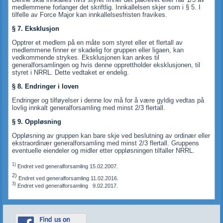
medlemmene forlanger det skriftlig. Innkallelsen skjer som i § 5. I
tilfelle av Force Major kan innkallelsesfristen fravikes.
§ 7. Eksklusjon
Opptrer et medlem på en måte som styret eller et flertall av
medlemmene finner er skadelig for gruppen eller ligaen, kan
vedkommende strykes. Eksklusjonen kan ankes til
generalforsamlingen og hvis denne opprettholder eksklusjonen, til
styret i NRRL. Dette vedtaket er endelig.
§ 8. Endringer i loven
Endringer og tilføyelser i denne lov må for å være gyldig vedtas på
lovlig innkalt generalforsamling med minst 2/3 flertall.
§ 9. Oppløsning
Oppløsning av gruppen kan bare skje ved beslutning av ordinær eller
ekstraordinær generalforsamling med minst 2/3 flertall. Gruppens
eventuelle eiendeler og midler etter oppløsningen tilfaller NRRL.
1)
Endret ved generalforsamling 15.02.2007.
2)
Endret ved generalforsamling 11.02.2016.
3)
Endret ved generalforsamling 9.02.2017.