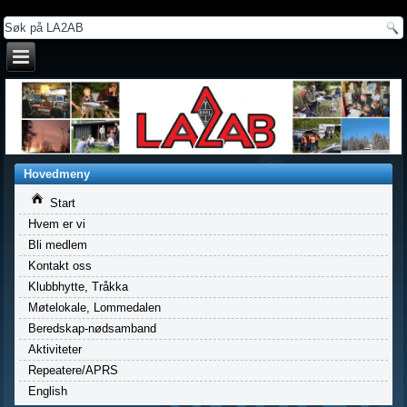
a
Hovedmeny
Start
Hvem er vi
Bli medlem
Kontakt oss
Klubbhytte, Tråkka
Møtelokale, Lommedalen
Beredskap-nødsamband
Aktiviteter
Repeatere/APRS
English