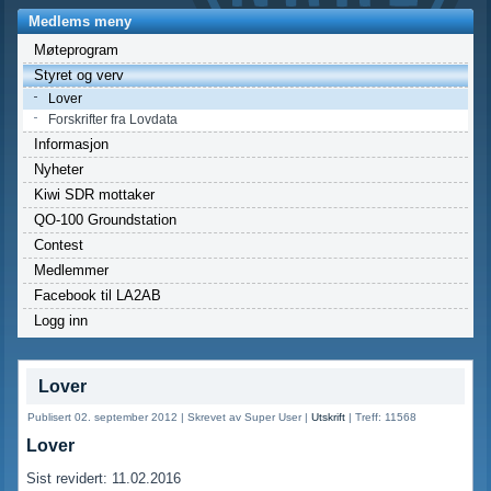
Medlems meny
Møteprogram
Styret og verv
Lover
Forskrifter fra Lovdata
Informasjon
Nyheter
Kiwi SDR mottaker
QO-100 Groundstation
Contest
Medlemmer
Facebook til LA2AB
Logg inn
Lover
Publisert 02. september 2012
|
Skrevet av Super User
|
Utskrift
|
Treff: 11568
Lover
Sist revidert: 11.02.2016