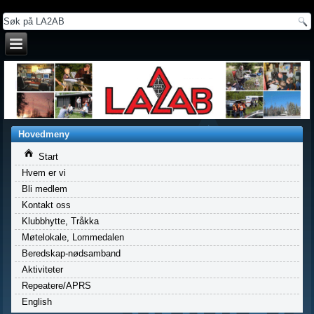
a
Hovedmeny
Start
Hvem er vi
Bli medlem
Kontakt oss
Klubbhytte, Tråkka
Møtelokale, Lommedalen
Beredskap-nødsamband
Aktiviteter
Repeatere/APRS
English