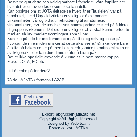
Desverre gjør dette oss veldig sårbare i forhold til våre forpliktelser
hvis det er en av de faste som ikke kan delta,
Kan opplyse om at JOTA deltagelse hvert år er "husleien" vår på
stabburet, Field Day aktiviteten er viktig for å eksponere
virksomheten vår og bidra til rekruttering til amatørradio
virksomheten, evt. deltagelse i sambandsoppdrag er med på å bidra
til gruppens økonomi. Det siste er viktig for at vi skal kunne fortsette
med en så lav medlemskontingent som vi har.
Kanskje på tide for medlemmene å gå litt i seg selv og tenke på
hvordan de i fremtiden ønsker at dette skal være? Ønsker dere bare
å sitte på baken og se på med bl.a. sterk økning i kontingent som en
av følgene?, eller kan dere finne måter å bidra på?
Det er ikke spesiellt krevende å kunne stille som mannskap på
F.eks. JOTA, FD etc.
Litt å tenke på for dere?
73 de LA2NTA / formann LA2AB
E-post: abgruppen(a)la2ab.net
Copyright © All Rights Reserved.
Designed by Web-team:
Espen & Ivar-LA9TKA