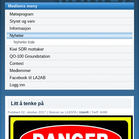
Medlems meny
Møteprogram
Styret og verv
Informasjon
Nyheter
Nyheter liste
Kiwi SDR mottaker
QO-100 Groundstation
Contest
Medlemmer
Facebook til LA2AB
Logg inn
Litt å tenke på
Publisert 02. oktober 2017
|
Skrevet av LA2NTA
|
Utskrift
|
Treff: 4499