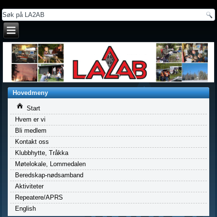
a
Hovedmeny
Start
Hvem er vi
Bli medlem
Kontakt oss
Klubbhytte, Tråkka
Møtelokale, Lommedalen
Beredskap-nødsamband
Aktiviteter
Repeatere/APRS
English