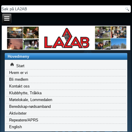
a
Hovedmeny
Start
Hvem er vi
Bli medlem
Kontakt oss
Klubbhytte, Tråkka
Møtelokale, Lommedalen
Beredskap-nødsamband
Aktiviteter
Repeatere/APRS
English