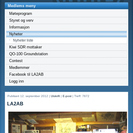
Medlems meny
Møteprogram
Styret og verv
Informasjon
Nyheter
Nyheter liste
Kiwi SDR mottaker
QO-100 Groundstation
Contest
Medlemmer
Facebook til LA2AB
Logg inn
Publisert 12. september 2012
|
Utskrift
|
E-post
|
Treff: 7672
LA2AB