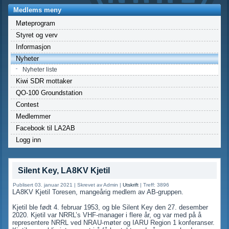
Medlems meny
Møteprogram
Styret og verv
Informasjon
Nyheter
Nyheter liste
Kiwi SDR mottaker
QO-100 Groundstation
Contest
Medlemmer
Facebook til LA2AB
Logg inn
Silent Key, LA8KV Kjetil
Publisert 03. januar 2021
|
Skrevet av Admin
|
Utskrift
|
Treff: 3896
LA8KV Kjetil Toresen, mangeårig medlem av AB-gruppen.
Kjetil ble født 4. februar 1953, og ble Silent Key den 27. desember
2020. Kjetil var NRRL’s VHF-manager i flere år, og var med på å
representere NRRL ved NRAU-møter og IARU Region 1 konferanser.