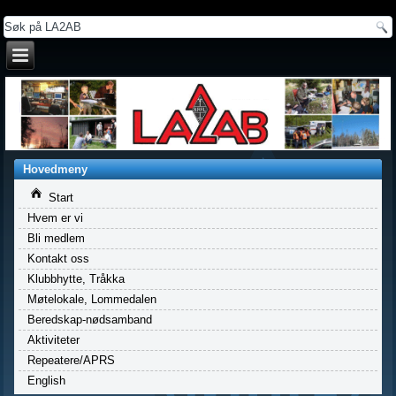
a
Hovedmeny
Start
Hvem er vi
Bli medlem
Kontakt oss
Klubbhytte, Tråkka
Møtelokale, Lommedalen
Beredskap-nødsamband
Aktiviteter
Repeatere/APRS
English