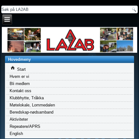
a
Hovedmeny
Start
Hvem er vi
Bli medlem
Kontakt oss
Klubbhytte, Tråkka
Møtelokale, Lommedalen
Beredskap-nødsamband
Aktiviteter
Repeatere/APRS
English