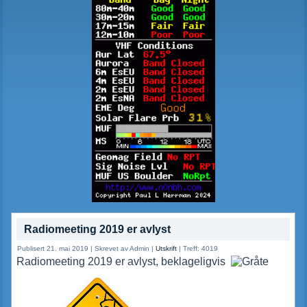
Radiomeeting 2019 er avlyst
Publisert 21. mai 2019
|
Skrevet av Admin
|
Utskrift
|
Treff: 4019
Radiomeeting 2019 er avlyst, beklageligvis