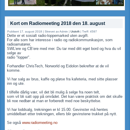
Kort om Radiomeeting 2018 den 18. august
Publisert 17. august 2018
|
Skrevet av Admin
|
Utskrift
|
Treff: 4597
Dette er et sosialt radio-loppemarked uten avgift.
For alle som har interesse i radio og radiokommunikasjon, som
radioamatører,
SWL’ere og CB’ere med mer. Du tar med ditt eget bord og hva du vil
selge av
radio "lopper".
Forhandler ChrisTech, Norworld og Eidolon bekrefter at de vil
komme.
Vi har salg av brus, kaffe og pløse fra kafeteria, med sitte plasser
inn og ute.
I tilfelle dårlig vær, vil det bli mulig å selge fra noen telt,
som vil bli satt opp på området. Det kan være praktisk om det skulle
bli noe nedbør at man er forberedt med noe beskyttelse.
Vi har loddsalg, trekningen er kl 15.00. Gevinster må hentes
umiddelbart etter trekningen, ellers blir gevinstene trukket på nytt.
Se også
www.radiomeeting.no