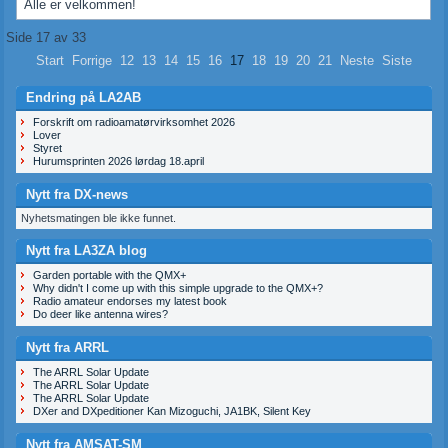
Alle er velkommen!
Side 17 av 33
Start
Forrige
12
13
14
15
16
17
18
19
20
21
Neste
Siste
Endring på LA2AB
Forskrift om radioamatørvirksomhet 2026
Lover
Styret
Hurumsprinten 2026 lørdag 18.april
Nytt fra DX-news
Nyhetsmatingen ble ikke funnet.
Nytt fra LA3ZA blog
Garden portable with the QMX+
Why didn't I come up with this simple upgrade to the QMX+?
Radio amateur endorses my latest book
Do deer like antenna wires?
Nytt fra ARRL
The ARRL Solar Update
The ARRL Solar Update
The ARRL Solar Update
DXer and DXpeditioner Kan Mizoguchi, JA1BK, Silent Key
Nytt fra AMSAT-SM