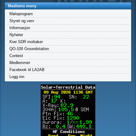
Medlems meny
Møteprogram
Styret og verv
Informasjon
Nyheter
Kiwi SDR mottaker
QO-100 Groundstation
Contest
Medlemmer
Facebook til LA2AB
Logg inn