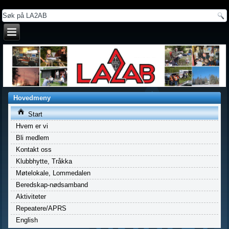
a
Hovedmeny
Start
Hvem er vi
Bli medlem
Kontakt oss
Klubbhytte, Tråkka
Møtelokale, Lommedalen
Beredskap-nødsamband
Aktiviteter
Repeatere/APRS
English