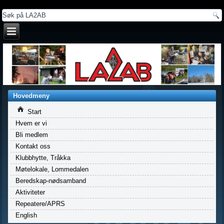
a
Hovedmeny
Start
Hvem er vi
Bli medlem
Kontakt oss
Klubbhytte, Tråkka
Møtelokale, Lommedalen
Beredskap-nødsamband
Aktiviteter
Repeatere/APRS
English