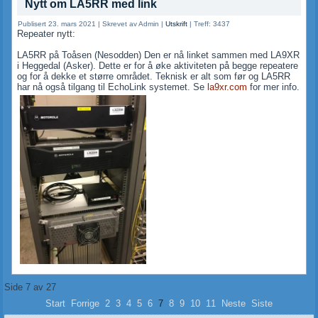
Nytt om LA5RR med link
Publisert 23. mars 2021
|
Skrevet av Admin
|
Utskrift
|
Treff: 3437
Repeater nytt:
LA5RR på Toåsen (Nesodden) Den er nå linket sammen med LA9XR
i Heggedal (Asker). Dette er for å øke aktiviteten på begge repeatere
og for å dekke et større området. Teknisk er alt som før og LA5RR
har nå også tilgang til EchoLink systemet. Se
la9xr.com
for mer info.
Side 7 av 27
Start
Forrige
2
3
4
5
6
7
8
9
10
11
Neste
Siste