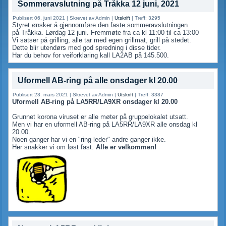
Sommeravslutning på Tråkka 12 juni, 2021
Publisert 06. juni 2021
|
Skrevet av Admin
|
Utskrift
|
Treff: 3295
Styret ønsker å gjennomføre den faste sommeravslutningen
på Tråkka. Lørdag 12 juni. Fremmøte fra ca kl 11:00 til ca 13:00
Vi satser på grilling, alle tar med egen grillmat, grill på stedet.
Dette blir utendørs med god spredning i disse tider.
Har du behov for veiforklaring kall LA2AB på 145.500.
Uformell AB-ring på alle onsdager kl 20.00
Publisert 23. mars 2021
|
Skrevet av Admin
|
Utskrift
|
Treff: 3387
Uformell AB-ring på LA5RR/LA9XR onsdager kl 20.00
Grunnet korona viruset er alle møter på gruppelokalet utsatt.
Men vi har en uformell AB-ring på LA5RR/LA9XR alle onsdag kl
20.00.
Noen ganger har vi en "ring-leder" andre ganger ikke.
Her snakker vi om løst fast.
A
lle er velkommen!