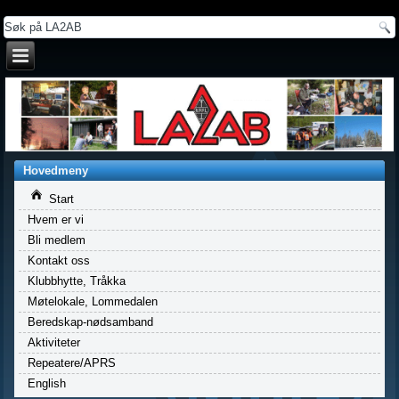
a
Hovedmeny
Start
Hvem er vi
Bli medlem
Kontakt oss
Klubbhytte, Tråkka
Møtelokale, Lommedalen
Beredskap-nødsamband
Aktiviteter
Repeatere/APRS
English