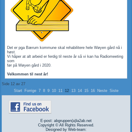
Det er pga Bærum kommune skal rehabilitere hele Wøyen gård nå i
høst.
Vi håper at alt arbeid er ferdig til neste år så vi kan ha Radiomeeting
som
før på Wøyen gård i 2020.
Velkommen til nest år!
Side 12 av 27
Start
Forrige
7
8
9
10
11
12
13
14
15
16
Neste
Siste
E-post: abgruppen(a)la2ab.net
Copyright © All Rights Reserved.
Designed by Web-team: