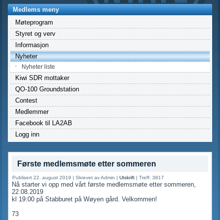
Medlems meny
Møteprogram
Styret og verv
Informasjon
Nyheter
Nyheter liste
Kiwi SDR mottaker
QO-100 Groundstation
Contest
Medlemmer
Facebook til LA2AB
Logg inn
Første medlemsmøte etter sommeren
Publisert 22. august 2019
|
Skrevet av Admin
|
Utskrift
|
Treff: 3817
Nå starter vi opp med vårt første medlemsmøte etter sommeren,
22.08.2019
kl 19:00 på Stabburet på Wøyen gård. Velkommen!
73