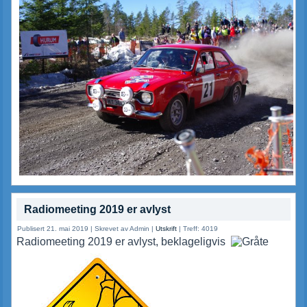
Radiomeeting 2019 er avlyst
Publisert 21. mai 2019
|
Skrevet av Admin
|
Utskrift
|
Treff: 4019
Radiomeeting 2019 er avlyst, beklageligvis