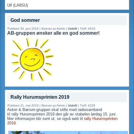
Ulf (LA8SU)
God sommer
Publisert 30. juni 2019
|
Skrevet av Admin
|
Utskrift
|
Treff: 4019
AB-gruppen ønsker alle en god sommer!
Rally Hurumsprinten 2019
Publisert 21. mai 2019
|
Skrevet av Admin
|
Utskrift
|
Treff: 4226
Asker & Bærum-gruppen skal stille med radiosamband
til rally Hurumsprinten 2019 den går av stabelen lørdag 15. juni.
Mer informasjon blir sent ut, se også web til
rally Hurumsprinten
2019
.