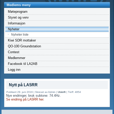
Medlems meny
Møteprogram
Styret og verv
Informasjon
Nyheter
Nyheter liste
Kiwi SDR mottaker
QO-100 Groundstation
Contest
Medlemmer
Facebook til LA2AB
Logg inn
Nytt på LA5RR
Publisert 29. juni 2016
|
Skrevet av Admin
|
Utskrift
|
Treff: 4854
Nye endringer, bruk subtone: 74.4Hz.
Se endring på LA5RR her.