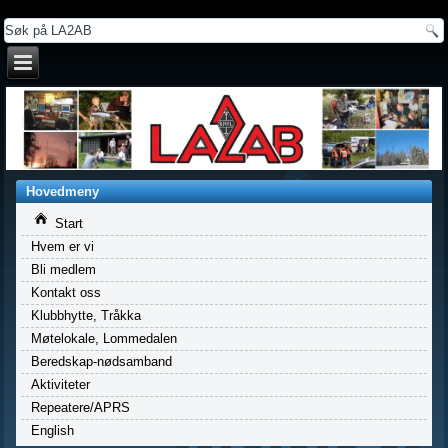
a
Hovedmeny
Start
Hvem er vi
Bli medlem
Kontakt oss
Klubbhytte, Tråkka
Møtelokale, Lommedalen
Beredskap-nødsamband
Aktiviteter
Repeatere/APRS
English