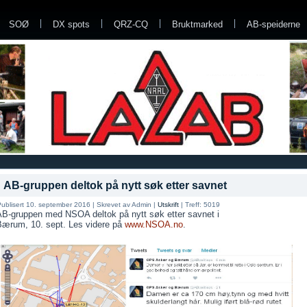
SOØ
DX spots
QRZ-CQ
Bruktmarked
AB-speiderne
AB-gruppen deltok på nytt søk etter savnet
ublisert 10. september 2016
|
Skrevet av Admin
|
Utskrift
|
Treff: 5019
AB-gruppen med NSOA deltok på nytt søk etter savnet i
Bærum, 10. sept. Les videre på
www.NSOA.no
.