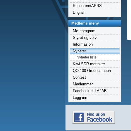
Repeatere/APRS
English
Medlems meny
Møteprogram
Styret og verv
Informasjon
Nyheter
Nyheter liste
Kiwi SDR mottaker
QO-100 Groundstation
Contest
Medlemmer
Facebook til LA2AB
Logg inn