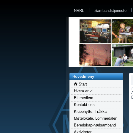
a
NRRL
Sambandstjeneste
Hovedmeny
Start
P
Hvem er vi
Bli medlem
Kontakt oss
Klubbhytte, Tråkka
Møtelokale, Lommedalen
Beredskap-nødsamband
Aktiviteter