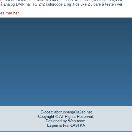
å analog DMR har TG 242 colorcode 1 og Tidsluke 2 , bare å teste i vei
Les mer her
E-post: abgruppen(a)la2ab.net
Copyright © All Rights Reserved.
Designed by Web-team:
Espen & Ivar-LA9TKA