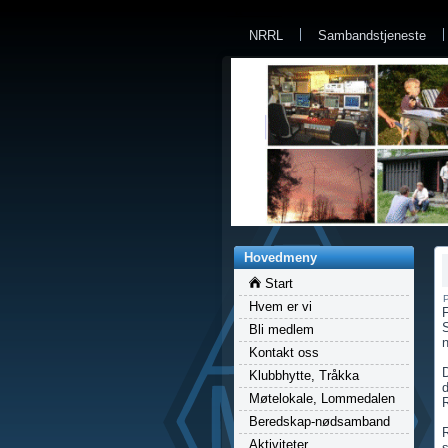
a
NRRL
Sambandstjeneste
Hovedmeny
Start
P
Hvem er vi
S
Bli medlem
n
Kontakt oss
D
Klubbhytte, Tråkka
d
Møtelokale, Lommedalen
R
Beredskap-nødsamband
R
Aktiviteter
s