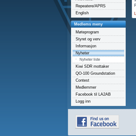
p
Repeatere/APRS
English
Medlems meny
Møteprogram
Styret og verv
Informasjon
Nyheter
Nyheter liste
Kiwi SDR mottaker
QO-100 Groundstation
Contest
Medlemmer
Facebook til LA2AB
Logg inn