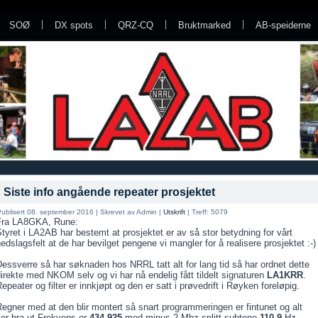
SOØ
DX spots
QRZ-CQ
Bruktmarked
AB-speiderne
Siste info angående repeater prosjektet
ublisert 08. september 2016
|
Skrevet av Admin
|
Utskrift
|
Treff: 5079
Fra LA8GKA, Rune:
tyret i LA2AB har bestemt at prosjektet er av så stor betydning for vårt
edslagsfelt at de har bevilget pengene vi mangler for å realisere prosjektet
:-)
essverre så har søknaden hos NRRL tatt alt for lang tid så har ordnet dette
irekte med NKOM selv og vi har nå endelig fått tildelt signaturen
LA1KRR
.
epeater og filter er innkjøpt og den er satt i prøvedrift i Røyken foreløpig.
egner med at den blir montert så snart pro
grammeringen er fintunet og alt
er bra ut.Frekvens er
434.925
med minus 2 Mhz splitt,subtone
110,9
Hz