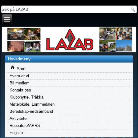
a
Hovedmeny
Start
Hvem er vi
Bli medlem
Kontakt oss
Klubbhytte, Tråkka
Møtelokale, Lommedalen
Beredskap-nødsamband
Aktiviteter
Repeatere/APRS
English