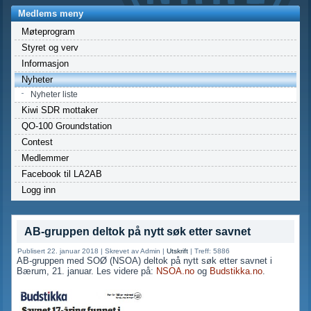
Medlems meny
Møteprogram
Styret og verv
Informasjon
Nyheter
Nyheter liste
Kiwi SDR mottaker
QO-100 Groundstation
Contest
Medlemmer
Facebook til LA2AB
Logg inn
AB-gruppen deltok på nytt søk etter savnet
Publisert 22. januar 2018
|
Skrevet av Admin
|
Utskrift
|
Treff: 5886
AB-gruppen med SOØ (NSOA) deltok på nytt søk etter savnet i
Bærum, 21. januar. Les videre på:
NSOA.no
og
Budstikka.no
.