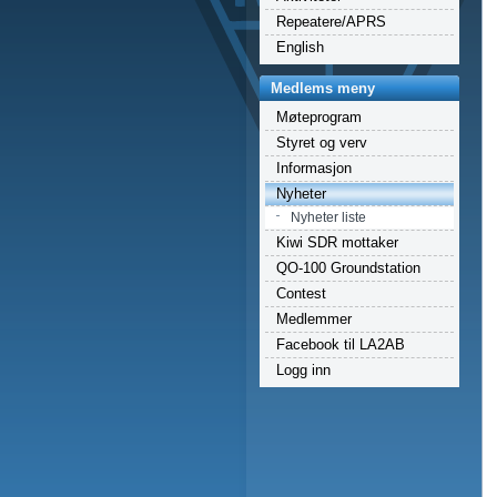
Repeatere/APRS
English
Medlems meny
Møteprogram
Styret og verv
Informasjon
Nyheter
Nyheter liste
Kiwi SDR mottaker
QO-100 Groundstation
Contest
Medlemmer
Facebook til LA2AB
Logg inn