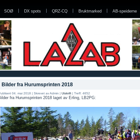
SOØ
DX spots
QRZ-CQ
Bruktmarked
AB-speiderne
Bilder fra Hurumsprinten 2018
ublisert 04. mai 2018
|
Skrevet av Admin
|
Utskrift
|
Treff: 4652
ilder fra Hurumsprinten 2018 laget av Erling, LB2PG: