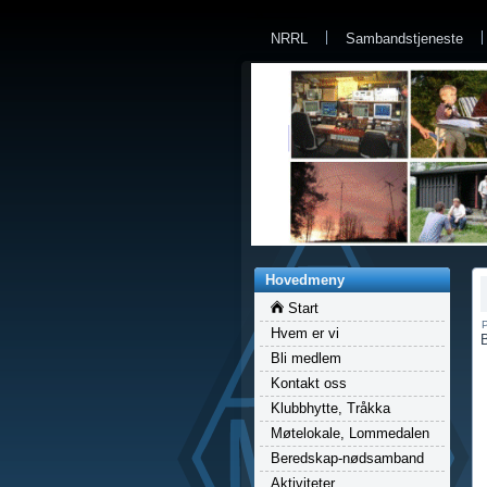
a
NRRL
Sambandstjeneste
Hovedmeny
Start
P
Hvem er vi
B
Bli medlem
Kontakt oss
Klubbhytte, Tråkka
Møtelokale, Lommedalen
Beredskap-nødsamband
Aktiviteter