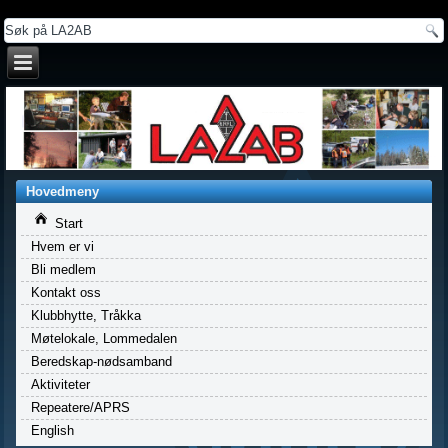
a
Hovedmeny
Start
Hvem er vi
Bli medlem
Kontakt oss
Klubbhytte, Tråkka
Møtelokale, Lommedalen
Beredskap-nødsamband
Aktiviteter
Repeatere/APRS
English