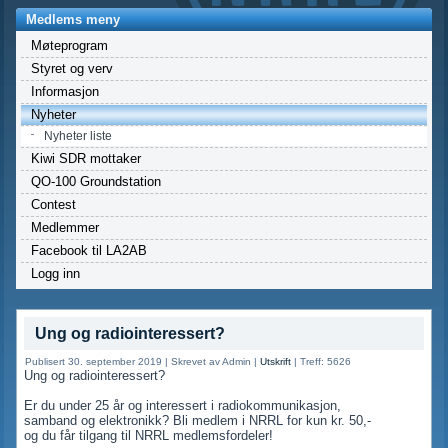
Medlems meny
Møteprogram
Styret og verv
Informasjon
Nyheter
Nyheter liste
Kiwi SDR mottaker
QO-100 Groundstation
Contest
Medlemmer
Facebook til LA2AB
Logg inn
Ung og radiointeressert?
Publisert 30. september 2019
|
Skrevet av Admin
|
Utskrift
|
Treff: 5626
Ung og radiointeressert?
Er du under 25 år og interessert i radiokommunikasjon,
samband og elektronikk? Bli medlem i NRRL for kun kr. 50,-
og du får tilgang til NRRL medlemsfordeler!