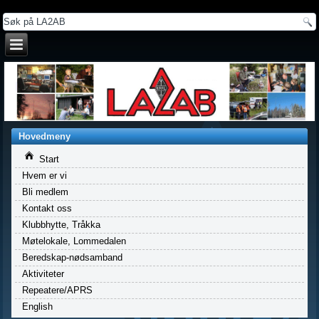
a
Hovedmeny
Start
Hvem er vi
Bli medlem
Kontakt oss
Klubbhytte, Tråkka
Møtelokale, Lommedalen
Beredskap-nødsamband
Aktiviteter
Repeatere/APRS
English