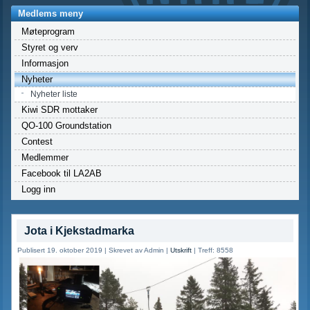
Medlems meny
Møteprogram
Styret og verv
Informasjon
Nyheter
Nyheter liste
Kiwi SDR mottaker
QO-100 Groundstation
Contest
Medlemmer
Facebook til LA2AB
Logg inn
Jota i Kjekstadmarka
Publisert 19. oktober 2019
|
Skrevet av Admin
|
Utskrift
|
Treff: 8558