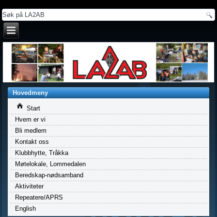
a
Hovedmeny
Start
Hvem er vi
Bli medlem
Kontakt oss
Klubbhytte, Tråkka
Møtelokale, Lommedalen
Beredskap-nødsamband
Aktiviteter
Repeatere/APRS
English