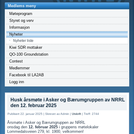
Medlems meny
Møteprogram
Styret og verv
Informasjon
Nyheter
Nyheter liste
Kiwi SDR mottaker
QO-100 Groundstation
Contest
Medlemmer
Facebook til LA2AB
Logg inn
Husk årsmøte i Asker og Bærumgruppen av NRRL
den 12. februar 2025
Publisert 22. januar 2025
|
Skrevet av Admin
|
Utskrift
|
Treff: 2744
Årsmøte i Asker og Bærumgruppen av NRRL
onsdag den
12. februar 2025
i gruppens møtelokaler
Lommedalsveien 279, kl. 1900, velkommen!