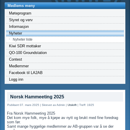
Medlems meny
Møteprogram
Styret og verv
Informasjon
Nyheter
Nyheter liste
Kiwi SDR mottaker
QO-100 Groundstation
Contest
Medlemmer
Facebook til LA2AB
Logg inn
Norsk Hammeeting 2025
Publisert 07. mars 2025
|
Skrevet av Admin
|
Utskrift
|
Treff: 1925
Fra Norsk Hammeeting 2025
Det kom mye folk, mye å kjøpe av nytt og brukt med fine foredrag
som før.
Samt mange hyggelige medlemmer av AB-gruppen var å se der