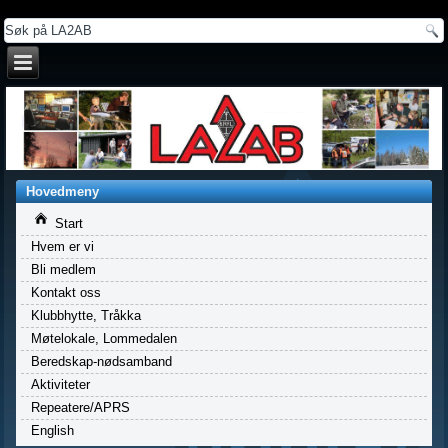
a
Hovedmeny
Start
Hvem er vi
Bli medlem
Kontakt oss
Klubbhytte, Tråkka
Møtelokale, Lommedalen
Beredskap-nødsamband
Aktiviteter
Repeatere/APRS
English