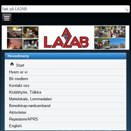
a
Hovedmeny
Start
Hvem er vi
Bli medlem
Kontakt oss
Klubbhytte, Tråkka
Møtelokale, Lommedalen
Beredskap-nødsamband
Aktiviteter
Repeatere/APRS
English