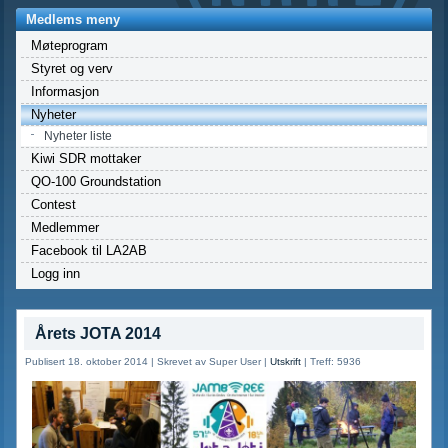
Medlems meny
Møteprogram
Styret og verv
Informasjon
Nyheter
Nyheter liste
Kiwi SDR mottaker
QO-100 Groundstation
Contest
Medlemmer
Facebook til LA2AB
Logg inn
Årets JOTA 2014
Publisert 18. oktober 2014
|
Skrevet av Super User
|
Utskrift
|
Treff: 5936