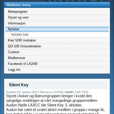
Medlems meny
Møteprogram
Styret og verv
Informasjon
Nyheter
Nyheter liste
Kiwi SDR mottaker
QO-100 Groundstation
Contest
Medlemmer
Facebook til LA2AB
Logg inn
Silent Key
Publisert 09. oktober 2014
|
Skrevet av LA2NTA
|
Utskrift
|
Treff: 5766
Styret i Asker og Bærumgruppen bringer i kveld den
sørgelige meldingen at vårt mangeårige gruppemedlem
Audun Hjelle LA3CC ble Silent Key 3. oktober.
Audun har vært et svært aktivt medlem i gruppa i mange år,