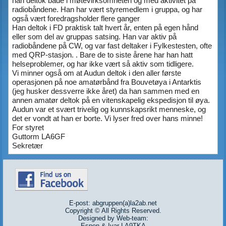
han deltok både i møtevirksomheten og med aktivitet på
radiobåndene. Han har vært styremedlem i gruppa, og har
også vært foredragsholder flere ganger
Han deltok i FD praktisk talt hvert år, enten på egen hånd
eller som del av gruppas satsing. Han var aktiv på
radiobåndene på CW, og var fast deltaker i Fylkestesten, ofte
med QRP-stasjon. . Bare de to siste årene har han hatt
helseproblemer, og har ikke vært så aktiv som tidligere.
Vi minner også om at Audun deltok i den aller første
operasjonen på noe amatørbånd fra Bouvetøya i Antarktis
(jeg husker dessverre ikke året) da han sammen med en
annen amatør deltok på en vitenskapelig ekspedisjon til øya.
Audun var et svært trivelig og kunnskapsrikt menneske, og
det er vondt at han er borte. Vi lyser fred over hans minne!
For styret
Guttorm LA6GF
Sekretær
E-post: abgruppen(a)la2ab.net
Copyright © All Rights Reserved.
Designed by Web-team:
Espen & Ivar-LA9TKA