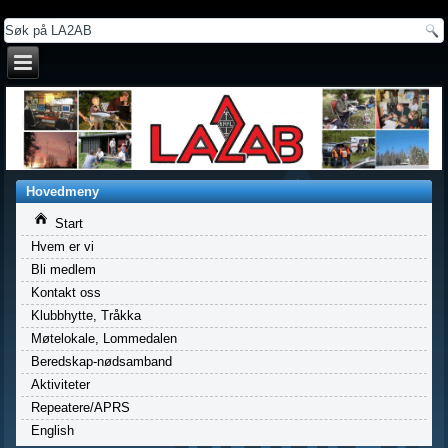
a
Hovedmeny
Start
Hvem er vi
Bli medlem
Kontakt oss
Klubbhytte, Tråkka
Møtelokale, Lommedalen
Beredskap-nødsamband
Aktiviteter
Repeatere/APRS
English