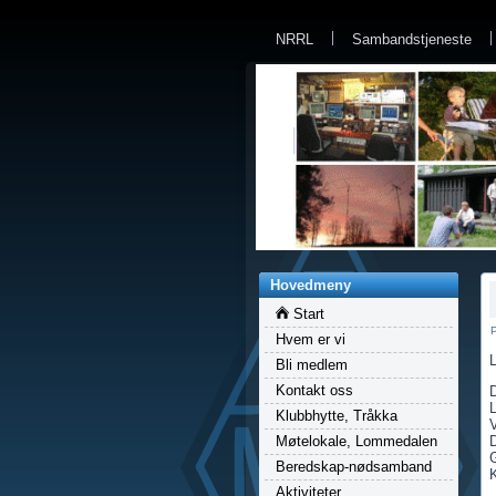
a
NRRL
Sambandstjeneste
Hovedmeny
Start
P
Hvem er vi
Bli medlem
Kontakt oss
D
Klubbhytte, Tråkka
V
Møtelokale, Lommedalen
D
Beredskap-nødsamband
K
Aktiviteter