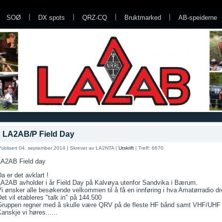
SOØ
DX spots
QRZ-CQ
Bruktmarked
AB-speiderne
LA2AB/P Field Day
ublisert 04. september 2014
|
Skrevet av LA2NTA
|
Utskrift
|
Treff: 6670
LA2AB Field day
a er det avklart !
LA2AB avholder i år Field Day på Kalvøya utenfor Sandvika i Bærum.
i ønsker alle besøkende velkommen til å få en innføring i hva Amatørradio dr
et vil etableres "talk in" på 144.500
Gruppen regner med å skulle være QRV på de fleste HF bånd samt VHF/UHF
anskje vi høres......