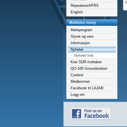
Repeatere/APRS
English
Medlems meny
Møteprogram
Styret og verv
Informasjon
Nyheter
Nyheter liste
Kiwi SDR mottaker
QO-100 Groundstation
Contest
Medlemmer
Facebook til LA2AB
Logg inn