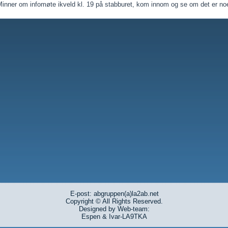
Minner om infomøte ikveld kl. 19 på stabburet, kom innom og se om det er no
E-post: abgruppen(a)la2ab.net
Copyright © All Rights Reserved.
Designed by Web-team:
Espen & Ivar-LA9TKA