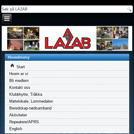
a
Hovedmeny
Start
Hvem er vi
Bli medlem
Kontakt oss
Klubbhytte, Tråkka
Møtelokale, Lommedalen
Beredskap-nødsamband
Aktiviteter
Repeatere/APRS
English