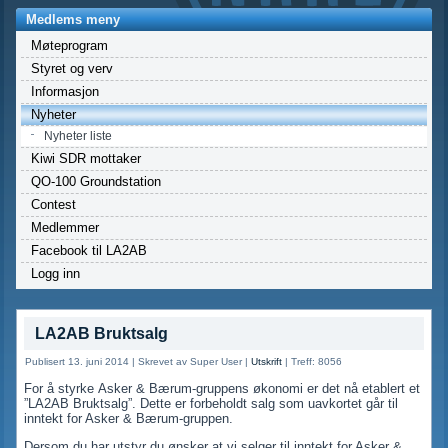
Medlems meny
Møteprogram
Styret og verv
Informasjon
Nyheter
Nyheter liste
Kiwi SDR mottaker
QO-100 Groundstation
Contest
Medlemmer
Facebook til LA2AB
Logg inn
LA2AB Bruktsalg
Publisert 13. juni 2014
|
Skrevet av Super User
|
Utskrift
|
Treff: 8056
For å styrke Asker & Bærum-gruppens økonomi er det nå etablert et
”LA2AB Bruktsalg”. Dette er forbeholdt salg som uavkortet går til
inntekt for Asker & Bærum-gruppen.
Dersom du har utstyr du ønsker at vi selger til inntekt for Asker &