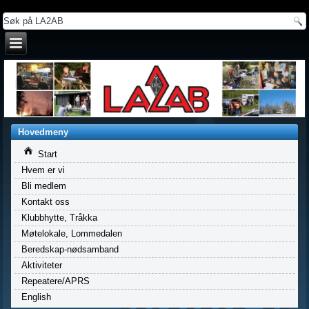
a
Hovedmeny
Start
Hvem er vi
Bli medlem
Kontakt oss
Klubbhytte, Tråkka
Møtelokale, Lommedalen
Beredskap-nødsamband
Aktiviteter
Repeatere/APRS
English