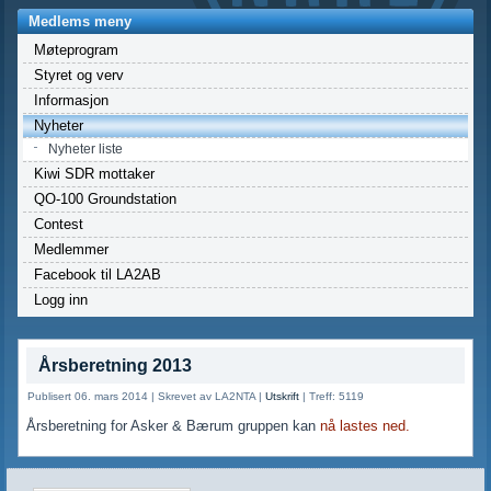
Medlems meny
Møteprogram
Styret og verv
Informasjon
Nyheter
Nyheter liste
Kiwi SDR mottaker
QO-100 Groundstation
Contest
Medlemmer
Facebook til LA2AB
Logg inn
Årsberetning 2013
Publisert 06. mars 2014
|
Skrevet av LA2NTA
|
Utskrift
|
Treff: 5119
Årsberetning for Asker & Bærum gruppen kan
nå lastes ned.