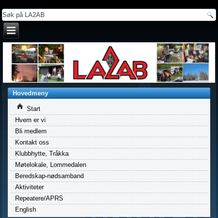
a
Hovedmeny
Start
Hvem er vi
Bli medlem
Kontakt oss
Klubbhytte, Tråkka
Møtelokale, Lommedalen
Beredskap-nødsamband
Aktiviteter
Repeatere/APRS
English