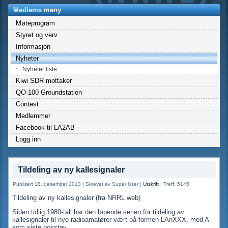
Medlems meny
Møteprogram
Styret og verv
Informasjon
Nyheter
Nyheter liste
Kiwi SDR mottaker
QO-100 Groundstation
Contest
Medlemmer
Facebook til LA2AB
Logg inn
Tildeling av ny kallesignaler
Publisert 18. desember 2013
|
Skrevet av Super User
|
Utskrift
|
Treff: 5145
Tildeling av ny kallesignaler (fra NRRL web)
Siden tidlig 1980-tall har den løpende serien for tildeling av
kallesignaler til nye radioamatører vært på formen LAnXXX, med A
som siste bokstav.