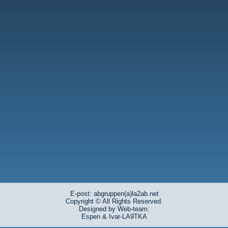
E-post: abgruppen(a)la2ab.net
Copyright © All Rights Reserved.
Designed by Web-team:
Espen & Ivar-LA9TKA