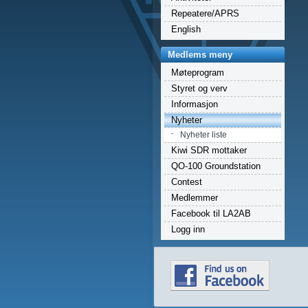
Repeatere/APRS
English
Medlems meny
Møteprogram
Styret og verv
Informasjon
Nyheter
Nyheter liste
Kiwi SDR mottaker
QO-100 Groundstation
Contest
Medlemmer
Facebook til LA2AB
Logg inn