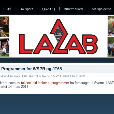
SOØ
DX spots
QRZ-CQ
Bruktmarked
AB-speiderne
Programmer for WSPR og JT65
ublisert 14. mars 2013
|
Skrevet av Sverre, LA3ZA
|
Utskrift
|
Treff: 5359
Her er noen av
foilene inkl lenker til programmer
fra foredraget til Sverre, LA3
møtet 14 mars 2013