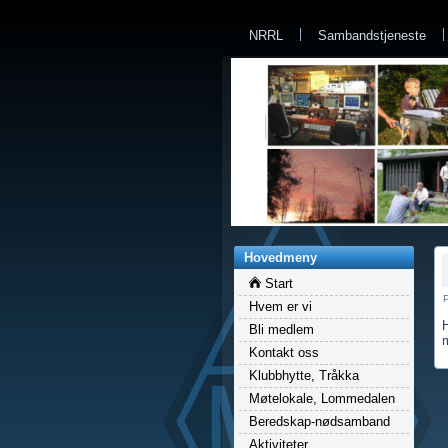
a
NRRL
Sambandstjeneste
Hovedmeny
Start
P
Hvem er vi
Bli medlem
Kontakt oss
Klubbhytte, Tråkka
Møtelokale, Lommedalen
Beredskap-nødsamband
Aktiviteter