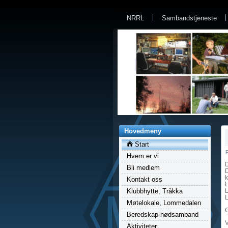
a
NRRL
Sambandstjeneste
Hovedmeny
Start
P
Hvem er vi
D
Bli medlem
D
k
Kontakt oss
Klubbhytte, Tråkka
Møtelokale, Lommedalen
Beredskap-nødsamband
V
Aktiviteter