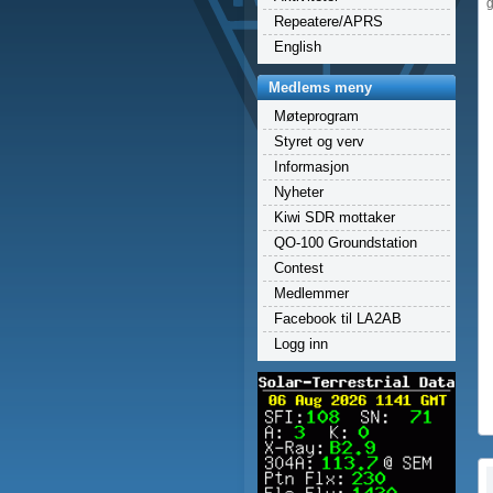
g
Repeatere/APRS
English
Medlems meny
Møteprogram
Styret og verv
Informasjon
Nyheter
Kiwi SDR mottaker
QO-100 Groundstation
Contest
Medlemmer
Facebook til LA2AB
Logg inn