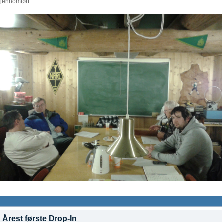
jennomført.
Årest første Drop-In