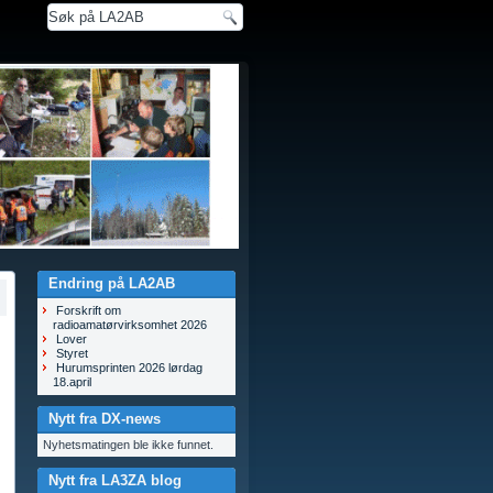
Endring på LA2AB
Forskrift om
radioamatørvirksomhet 2026
Lover
Styret
Hurumsprinten 2026 lørdag
18.april
Nytt fra DX-news
Nyhetsmatingen ble ikke funnet.
Nytt fra LA3ZA blog