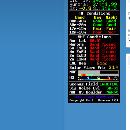
P
D
M
r
V
P