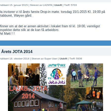
ublisert 15. januar 2015
|
Skrevet av LA2NTA
|
Utskrift
|
Treff: 5703
a inviterer vi til årets første Drop-in møte. torsdag 15/1-2015 Kl. 19:00 på
stabburet, Wøyen gård.
inner om at det er annen aktivitet i lokalet fram til kl. 19:00, vennligst
espekter dette slik at de kan få arbeidsro.
el Møtt ! !
Årets JOTA 2014
ublisert 18. oktober 2014
|
Skrevet av Super User
|
Utskrift
|
Treff: 5936