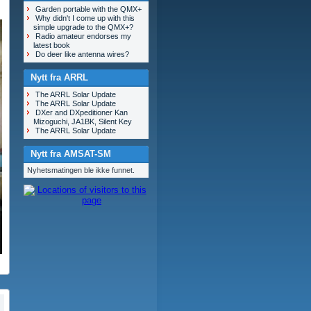
Garden portable with the QMX+
Why didn't I come up with this
simple upgrade to the QMX+?
Radio amateur endorses my
latest book
Do deer like antenna wires?
Nytt fra ARRL
The ARRL Solar Update
The ARRL Solar Update
DXer and DXpeditioner Kan
Mizoguchi, JA1BK, Silent Key
The ARRL Solar Update
Nytt fra AMSAT-SM
Nyhetsmatingen ble ikke funnet.