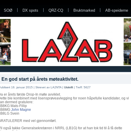
SOØ
DX spots
QRZ-CQ
Bruktmarked
AB-speiderne
En god start på årets møteaktivitet.
ublisert 16. januar 2015
|
Skrevet av LA2NTA
|
Utskrift
|
Treff: 5627
a er årets første Drop-In møte avviklet.
ette ble kombinert med lisensprøveavlegging for noen håpefulle kandidater, og vi
an dermed gratulere:
LB8KG Mats-Fil
lip
LB8MG
John Magne
LB8LG Svein
GRATULERER med vel gjennomført.
il også takke Generalsekretæren i NRRL (LB1G) for at han tok tid til å få dette