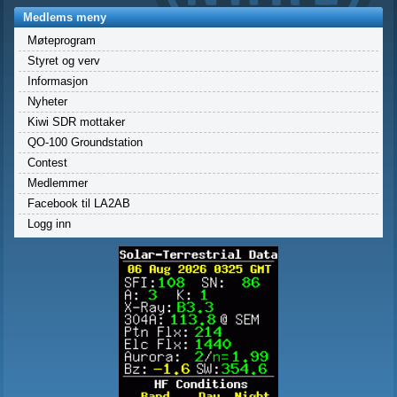
Medlems meny
Møteprogram
Styret og verv
Informasjon
Nyheter
Kiwi SDR mottaker
QO-100 Groundstation
Contest
Medlemmer
Facebook til LA2AB
Logg inn