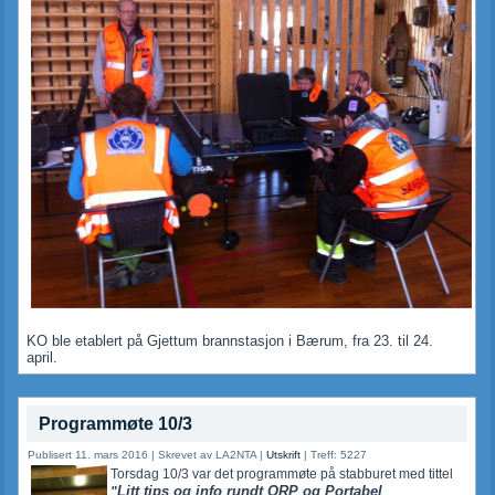
KO ble etablert på Gjettum brannstasjon i Bærum, fra 23. til 24.
april.
Programmøte 10/3
Publisert 11. mars 2016
|
Skrevet av LA2NTA
|
Utskrift
|
Treff: 5227
Torsdag 10/3 var det programmøte på stabburet med tittel
Litt tips og info rundt QRP og Portabel
"