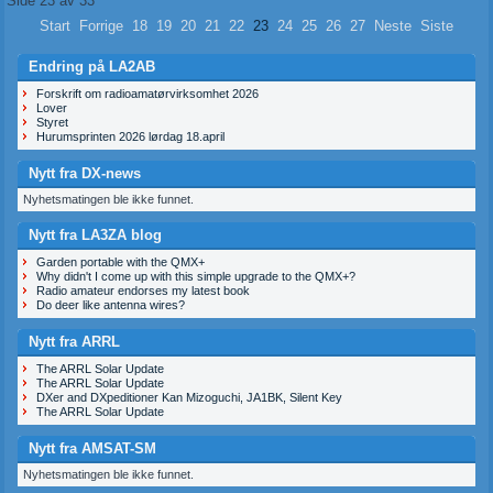
Side 23 av 33
Start
Forrige
18
19
20
21
22
23
24
25
26
27
Neste
Siste
Endring på LA2AB
Forskrift om radioamatørvirksomhet 2026
Lover
Styret
Hurumsprinten 2026 lørdag 18.april
Nytt fra DX-news
Nyhetsmatingen ble ikke funnet.
Nytt fra LA3ZA blog
Garden portable with the QMX+
Why didn't I come up with this simple upgrade to the QMX+?
Radio amateur endorses my latest book
Do deer like antenna wires?
Nytt fra ARRL
The ARRL Solar Update
The ARRL Solar Update
DXer and DXpeditioner Kan Mizoguchi, JA1BK, Silent Key
The ARRL Solar Update
Nytt fra AMSAT-SM
Nyhetsmatingen ble ikke funnet.