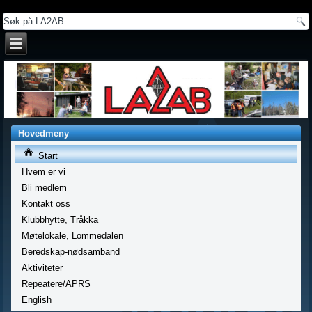
a
Hovedmeny
Start
Hvem er vi
Bli medlem
Kontakt oss
Klubbhytte, Tråkka
Møtelokale, Lommedalen
Beredskap-nødsamband
Aktiviteter
Repeatere/APRS
English