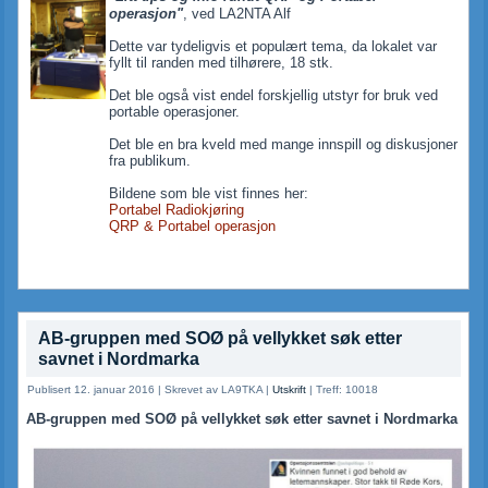
operasjon"
, ved LA2NTA Alf
Dette var tydeligvis et populært tema, da lokalet var
fyllt til randen med tilhørere, 18 stk.
Det ble også vist endel forskjellig utstyr for bruk ved
portable operasjoner.
Det ble en bra kveld med mange innspill og diskusjoner
fra publikum.
Bildene som ble vist finnes her:
Portabel Radiokjøring
QRP & Portabel operasjon
AB-gruppen med SOØ på vellykket søk etter
savnet i Nordmarka
Publisert 12. januar 2016
|
Skrevet av LA9TKA
|
Utskrift
|
Treff: 10018
AB-gruppen med SOØ på vellykket søk etter savnet i Nordmarka