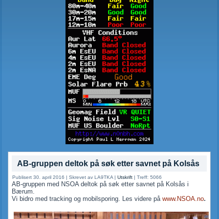
AB-gruppen deltok på søk etter savnet på Kolsås
Publisert 30. april 2016
|
Skrevet av LA9TKA
|
Utskrift
|
Treff: 5066
AB-gruppen med NSOA deltok på søk etter savnet på Kolsås i
Bærum.
Vi bidro med tracking og mobilsporing. Les videre på
www.NSOA.no
.