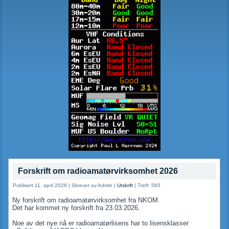
Forskrift om radioamatørvirksomhet 2026
Publisert 11. april 2026
|
Skrevet av Admin
|
Utskrift
|
Treff: 565
Ny forskrift om radioamatørvirksomhet fra NKOM.
Det har kommet ny forskrift fra 23.03.2026.
Noe av det nye nå er radioamatørlisens har to lisensklasser