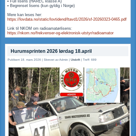
• Full lisens (HAREC klasse A)
• Begrenset lisens (kun gyldig i Norge)
Mere kan leses her:
https://lovdata.no/static/lovtidend/ltavd1/2026/sf-20260323-0465.pdf
Link til NKOM om radioamatørlisens:
https://nkom.no/frekvenser-og-elektronisk-utstyr/radioamator
Hurumsprinten 2026 lørdag 18.april
Publisert 18. mars 2026
|
Skrevet av Admin
|
Utskrift
|
Treff: 689