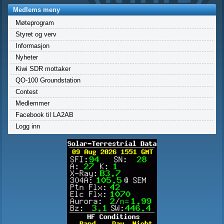
Medlems meny
Møteprogram
Styret og verv
Informasjon
Nyheter
Kiwi SDR mottaker
QO-100 Groundstation
Contest
Medlemmer
Facebook til LA2AB
Logg inn