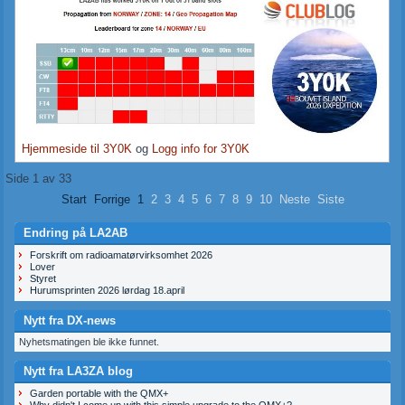
Hjemmeside til 3Y0K
og
Logg info for 3Y0K
Side 1 av 33
Start
Forrige
1
2
3
4
5
6
7
8
9
10
Neste
Siste
Endring på LA2AB
Forskrift om radioamatørvirksomhet 2026
Lover
Styret
Hurumsprinten 2026 lørdag 18.april
Nytt fra DX-news
Nyhetsmatingen ble ikke funnet.
Nytt fra LA3ZA blog
Garden portable with the QMX+
Why didn't I come up with this simple upgrade to the QMX+?