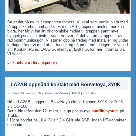
Da er det på ny Hurumsprinten for oss. Vi skal som vanlig bistå med
få opp sikkerhetsambandet. Fint om AB-gruppens medlemmer kan
bidra, her får vi inn litt økonomiske midler til gruppen samt mye
hyggelig sosial aktivitet, samt vi øver på det vi kan av oppsett av
radiokommunikasjon. Vi starter opp på fredag med installer, og under
lørdagen føler vi med at alt funger, og så på ettermiddagen tar vi ned
alt. Kontakt Rune, LA8GKA eller Ivar, LA9TKA for mer informasjon.
Vi sess!
Link: info om Hurumsprinten
LA2AB oppnådd kontakt med Bouvetøya, 3Y0K
Publisert 14. mars 2026
|
Skrevet av Admin
|
Utskrift
|
Treff: 642
Nå er LA2AB i loggen til Bouvetøya ekspedisjonen 3Y0K for 2026
via QO-100.
Dette ble utført den 12. mars, via gruppens nye
satellitt-system
på
Tråkka,
i 13cm bondet på 10,4 GHz / 2,4 GHz via SSB. Ingen HF-kontakter
oppnådd.