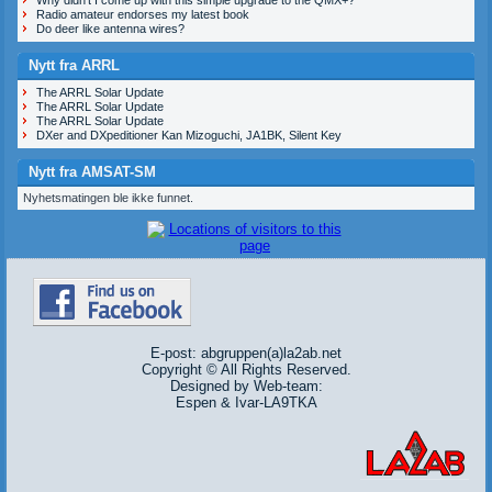
Radio amateur endorses my latest book
Do deer like antenna wires?
Nytt fra ARRL
The ARRL Solar Update
The ARRL Solar Update
The ARRL Solar Update
DXer and DXpeditioner Kan Mizoguchi, JA1BK, Silent Key
Nytt fra AMSAT-SM
Nyhetsmatingen ble ikke funnet.
E-post: abgruppen(a)la2ab.net
Copyright © All Rights Reserved.
Designed by Web-team:
Espen & Ivar-LA9TKA