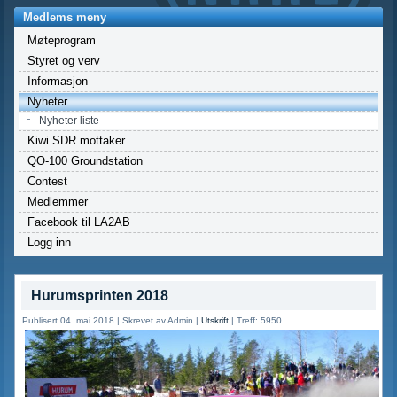
Medlems meny
Møteprogram
Styret og verv
Informasjon
Nyheter
Nyheter liste
Kiwi SDR mottaker
QO-100 Groundstation
Contest
Medlemmer
Facebook til LA2AB
Logg inn
Hurumsprinten 2018
Publisert 04. mai 2018
|
Skrevet av Admin
|
Utskrift
|
Treff: 5950