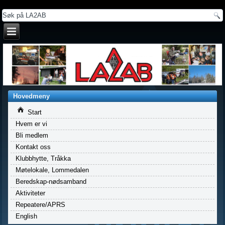
a
Hovedmeny
Start
Hvem er vi
Bli medlem
Kontakt oss
Klubbhytte, Tråkka
Møtelokale, Lommedalen
Beredskap-nødsamband
Aktiviteter
Repeatere/APRS
English