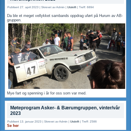
Publisert 27. april 2023
|
Skrevet av Admin
|
Utskrift
|
Treff: 6894
Da ble et meget vellykket sambands oppdrag uført på Hurum av AB-
gruppen.
Mye fart og spenning i år for oss som var med.
Møteprogram Asker- & Bærumgruppen, vinter/vår
2023
Publisert 13. januar 2023
|
Skrevet av Admin
|
Utskrift
|
Treff: 2586
Se her