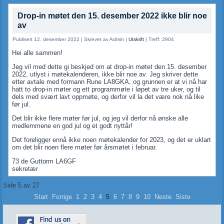
Drop-in møtet den 15. desember 2022 ikke blir noe
av
Publisert 12. desember 2022
|
Skrevet av Admin
|
Utskrift
|
Treff: 2904
Hei alle sammen!
Jeg vil med dette gi beskjed om at drop-in møtet den 15. desember
2022, utlyst i møtekalenderen, ikke blir noe av. Jeg skriver dette
etter avtale med formann Rune LA8GKA, og grunnen er at vi nå har
hatt to drop-in møter og ett programmøte i løpet av tre uker, og til
dels med svært lavt oppmøte, og derfor vil la det være nok nå like
før jul.
Det blir ikke flere møter før jul, og jeg vil derfor nå ønske alle
medlemmene en god jul og et godt nyttår!
Det foreligger ennå ikke noen møtekalender for 2023, og det er uklart
om det blir noen flere møter før årsmøtet i februar.
73 de Guttorm LA6GF
sekretær
Side 5 av 27
Start
Forrige
1
2
3
4
5
6
7
8
9
10
Neste
Siste