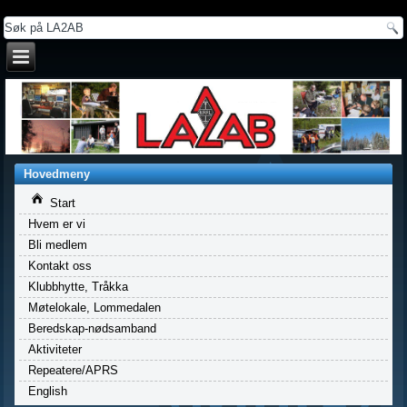
a
Hovedmeny
Start
Hvem er vi
Bli medlem
Kontakt oss
Klubbhytte, Tråkka
Møtelokale, Lommedalen
Beredskap-nødsamband
Aktiviteter
Repeatere/APRS
English