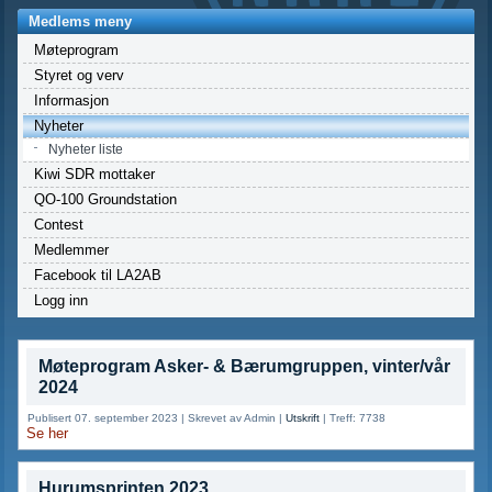
Medlems meny
Møteprogram
Styret og verv
Informasjon
Nyheter
Nyheter liste
Kiwi SDR mottaker
QO-100 Groundstation
Contest
Medlemmer
Facebook til LA2AB
Logg inn
Møteprogram Asker- & Bærumgruppen, vinter/vår
2024
Publisert 07. september 2023
|
Skrevet av Admin
|
Utskrift
|
Treff: 7738
Se her
Hurumsprinten 2023